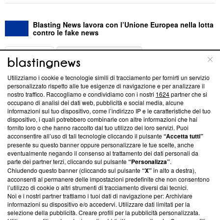
Blasting News lavora con l’Unione Europea nella lotta
contro le fake news
ABOUT
LINEA EDITORIALE
Utilizziamo i cookie e tecnologie simili di tracciamento per fornirti un servizio
Questa sezione offre informazioni trasparenti su Blasting
personalizzato rispetto alle tue esigenze di navigazione e per analizzare il
nostro traffico. Raccogliamo e condividiamo con i nostri
1624
partner che si
News, sui nostri processi editoriali e su come ci impegniamo a
occupano di analisi dei dati web, pubblicità e social media, alcune
creare news di qualità. Inoltre, afferma la nostra aderenza a
informazioni sul tuo dispositivo, come l’indirizzo IP e le caratteristiche del tuo
‘Trust Project - News with Integrity’
Blasting News non è
dispositivo, i quali potrebbero combinarle con altre informazioni che hai
ancora membro del programma, ma ha richiesto di farne
fornito loro o che hanno raccolto dal tuo utilizzo dei loro servizi. Puoi
parte; Trust Project non ha ancora effettuato una verifica di
acconsentire all’uso di tali tecnologie cliccando il pulsante
“Accetta tutti”
conformità agli standard.
presente su questo banner oppure personalizzare le tue scelte, anche
eventualmente negando il consenso al trattamento dei dati personali da
parte dei partner terzi, cliccando sul pulsante
“Personalizza”
.
Su di noi
Chiudendo questo banner (cliccando sul pulsante
“X”
in alto a destra),
acconsenti al permanere delle impostazioni predefinite che non consentono
Team editoriale
l’utilizzo di cookie o altri strumenti di tracciamento diversi dai tecnici.
Noi e i nostri partner trattiamo i tuoi dati di navigazione per: Archiviare
Corporate
informazioni su dispositivo e/o accedervi. Utilizzare dati limitati per la
selezione della pubblicità. Creare profili per la pubblicità personalizzata.
Redazione