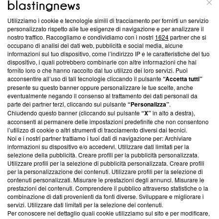
ABOUT
LINEA EDITORIALE
Utilizziamo i cookie e tecnologie simili di tracciamento per fornirti un servizio
Questa sezione offre informazioni trasparenti su Blasting
personalizzato rispetto alle tue esigenze di navigazione e per analizzare il
nostro traffico. Raccogliamo e condividiamo con i nostri
1624
partner che si
News, sui nostri processi editoriali e su come ci impegniamo a
occupano di analisi dei dati web, pubblicità e social media, alcune
creare news di qualità. Inoltre, afferma la nostra aderenza a
informazioni sul tuo dispositivo, come l’indirizzo IP e le caratteristiche del tuo
‘Trust Project - News with Integrity’
Blasting News non è
dispositivo, i quali potrebbero combinarle con altre informazioni che hai
ancora membro del programma, ma ha richiesto di farne
fornito loro o che hanno raccolto dal tuo utilizzo dei loro servizi. Puoi
parte; Trust Project non ha ancora effettuato una verifica di
acconsentire all’uso di tali tecnologie cliccando il pulsante
“Accetta tutti”
conformità agli standard.
presente su questo banner oppure personalizzare le tue scelte, anche
eventualmente negando il consenso al trattamento dei dati personali da
parte dei partner terzi, cliccando sul pulsante
“Personalizza”
.
Su di noi
Chiudendo questo banner (cliccando sul pulsante
“X”
in alto a destra),
acconsenti al permanere delle impostazioni predefinite che non consentono
Team editoriale
l’utilizzo di cookie o altri strumenti di tracciamento diversi dai tecnici.
Noi e i nostri partner trattiamo i tuoi dati di navigazione per: Archiviare
Corporate
informazioni su dispositivo e/o accedervi. Utilizzare dati limitati per la
selezione della pubblicità. Creare profili per la pubblicità personalizzata.
Redazione
Utilizzare profili per la selezione di pubblicità personalizzata. Creare profili
per la personalizzazione dei contenuti. Utilizzare profili per la selezione di
Informativa Privacy
contenuti personalizzati. Misurare le prestazioni degli annunci. Misurare le
prestazioni dei contenuti. Comprendere il pubblico attraverso statistiche o la
Cookie Policy
combinazione di dati provenienti da fonti diverse. Sviluppare e migliorare i
servizi. Utilizzare dati limitati per la selezione dei contenuti.
Blasting SA, IDI CHE-247.845.224, Via Carlo Frasca, 3 - 6900
Per conoscere nel dettaglio quali cookie utilizziamo sul sito e per modificare,