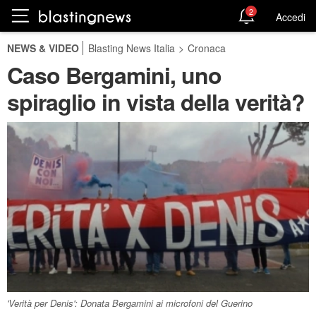
2
Accedi
NEWS & VIDEO
Blasting News Italia
>
Cronaca
Caso Bergamini, uno
spiraglio in vista della verità?
'Verità per Denis': Donata Bergamini ai microfoni del Guerino