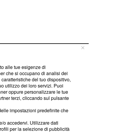
tto alle tue esigenze di
er che si occupano di analisi dei
caratteristiche del tuo dispositivo,
 utilizzo dei loro servizi. Puoi
ner oppure personalizzare le tue
tner terzi, cliccando sul pulsante
delle impostazioni predefinite che
e/o accedervi. Utilizzare dati
rofili per la selezione di pubblicità