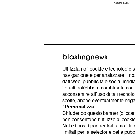
Utilizziamo i cookie e tecnologie s
navigazione e per analizzare il no
dati web, pubblicità e social media,
i quali potrebbero combinarle con a
acconsentire all’uso di tali tecnol
scelte, anche eventualmente negand
Iniziai da giornalista economico, a I
“Personalizza”
.
ritrovai a seguire la cronaca nera,
Chiudendo questo banner (clicca
non consentono l’utilizzo di cookie 
all’Europeo, poi al Corriere, dove s
Noi e i nostri partner trattiamo i t
ahimè, molti anni! Insofferente ai dik
limitati per la selezione della pubb