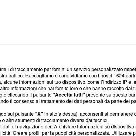
imili di tracciamento per fornirti un servizio personalizzato rispe
stro traffico. Raccogliamo e condividiamo con i nostri
1624
partn
 alcune informazioni sul tuo dispositivo, come l’indirizzo IP e le 
ltre informazioni che hai fornito loro o che hanno raccolto dal tuo
ogie cliccando il pulsante
“Accetta tutti”
presente su questo ban
o il consenso al trattamento dei dati personali da parte dei par
talia Oggi, e poi mi
 prima al Messaggero e
ndo sul pulsante
“X”
in alto a destra), acconsenti al permanere 
o altri strumenti di tracciamento diversi dai tecnici.
ono caposervizio da,
uoi dati di navigazione per: Archiviare informazioni su dispositivo 
tat del potere, allergico
licità. Creare profili per la pubblicità personalizzata. Utilizzare p