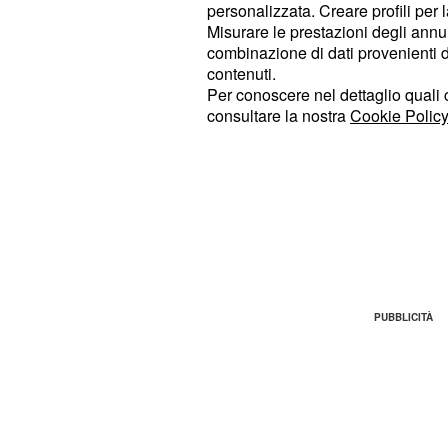
al genere tanto in voga delle notizie
personalizzata. Creare profili per 
Misurare le prestazioni degli annun
di praticare un giornalismo libero, 
combinazione di dati provenienti da 
identità alle persone comuni ed eserc
contenuti.
sua missione. Da qui la decisione di
Per conoscere nel dettaglio quali c
consultare la nostra
Cookie Policy
‘
Giornalismo Investigativo
’ su
Face
per vicende controverse, scomode, in
peggiore prova di sé.
Ecco, siamo arrivati al punto. Da 
tuo ultimo libro "La tentazione"?