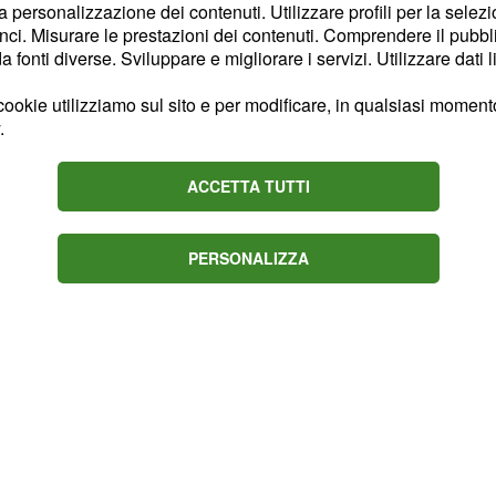
 ‘carine’, sogno e cerco
la personalizzazione dei contenuti. Utilizzare profili per la selez
ci. Misurare le prestazioni dei contenuti. Comprendere il pubblic
capace di dare voce e
fonti diverse. Sviluppare e migliorare i servizi. Utilizzare dati l
itare fino in fondo la
 lanciare il gruppo
ookie utilizziamo sul sito e per modificare, in qualsiasi momento,
.
book
e il mio interesse
 cui il potere dà la
ACCETTA TUTTI
dove è nata l'idea del
PERSONALIZZA