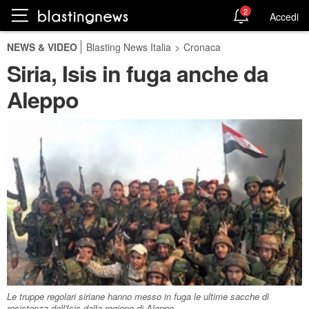
2
Accedi
NEWS & VIDEO
Blasting News Italia
>
Cronaca
Siria, Isis in fuga anche da
Aleppo
Le truppe regolari siriane hanno messo in fuga le ultime sacche di
resistenza dell'Isis dalla regione di Aleppo