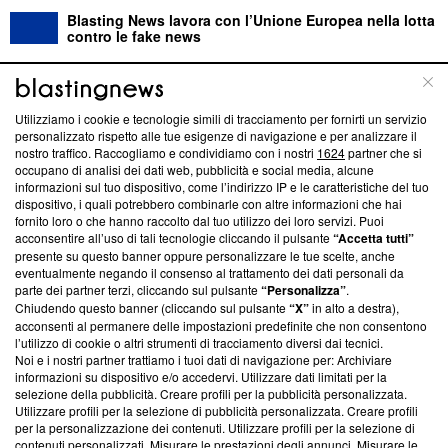
Blasting News lavora con l’Unione Europea nella lotta
contro le fake news
ABOUT
LINEA EDITORIALE
Utilizziamo i cookie e tecnologie simili di tracciamento per fornirti un servizio
personalizzato rispetto alle tue esigenze di navigazione e per analizzare il
Questa sezione offre informazioni trasparenti su Blasting
nostro traffico. Raccogliamo e condividiamo con i nostri
1624
partner che si
News, sui nostri processi editoriali e su come ci impegniamo a
occupano di analisi dei dati web, pubblicità e social media, alcune
creare news di qualità. Inoltre, afferma la nostra aderenza a
informazioni sul tuo dispositivo, come l’indirizzo IP e le caratteristiche del tuo
‘Trust Project - News with Integrity’
Blasting News non è
dispositivo, i quali potrebbero combinarle con altre informazioni che hai
fornito loro o che hanno raccolto dal tuo utilizzo dei loro servizi. Puoi
ancora membro del programma, ma ha richiesto di farne
acconsentire all’uso di tali tecnologie cliccando il pulsante
“Accetta tutti”
parte; Trust Project non ha ancora effettuato una verifica di
presente su questo banner oppure personalizzare le tue scelte, anche
conformità agli standard.
eventualmente negando il consenso al trattamento dei dati personali da
parte dei partner terzi, cliccando sul pulsante
“Personalizza”
.
Su di noi
Chiudendo questo banner (cliccando sul pulsante
“X”
in alto a destra),
acconsenti al permanere delle impostazioni predefinite che non consentono
Team editoriale
l’utilizzo di cookie o altri strumenti di tracciamento diversi dai tecnici.
Noi e i nostri partner trattiamo i tuoi dati di navigazione per: Archiviare
Corporate
informazioni su dispositivo e/o accedervi. Utilizzare dati limitati per la
selezione della pubblicità. Creare profili per la pubblicità personalizzata.
Redazione
Utilizzare profili per la selezione di pubblicità personalizzata. Creare profili
per la personalizzazione dei contenuti. Utilizzare profili per la selezione di
Informativa Privacy
contenuti personalizzati. Misurare le prestazioni degli annunci. Misurare le