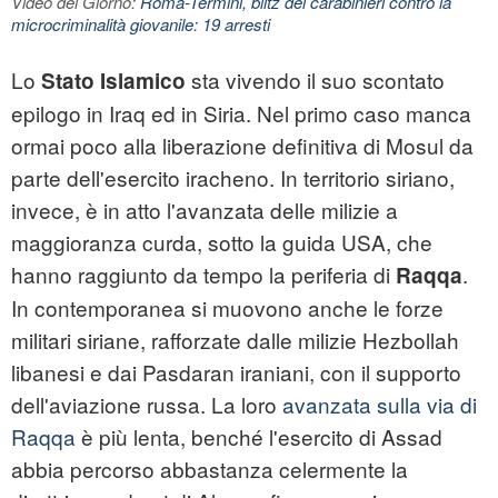
Video del Giorno:
Roma-Termini, blitz dei carabinieri contro la
microcriminalità giovanile: 19 arresti
Lo
sta vivendo il suo scontato
Stato Islamico
epilogo in Iraq ed in Siria. Nel primo caso manca
ormai poco alla liberazione definitiva di Mosul da
parte dell'esercito iracheno. In territorio siriano,
invece, è in atto l'avanzata delle milizie a
maggioranza curda, sotto la guida USA, che
hanno raggiunto da tempo la periferia di
.
Raqqa
In contemporanea si muovono anche le forze
militari siriane, rafforzate dalle milizie Hezbollah
libanesi e dai Pasdaran iraniani, con il supporto
dell'aviazione russa. La loro
avanzata sulla via di
Raqqa
è più lenta, benché l'esercito di Assad
abbia percorso abbastanza celermente la