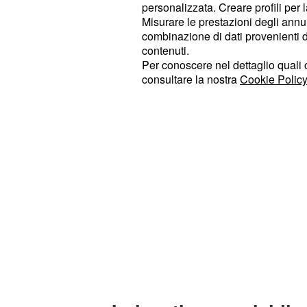
personalizzata. Creare profili per 
, per puntare dr
suicidio e incidente
Misurare le prestazioni degli annun
omicidio.
combinazione di dati provenienti da 
contenuti.
Per conoscere nel dettaglio quali c
consultare la nostra
Cookie Policy