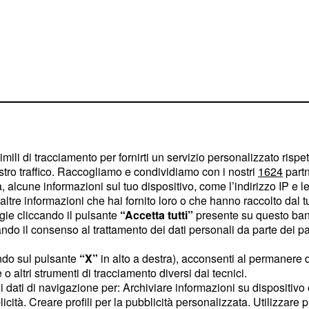
l caso
 che ha colpito il
ato Bergamini, detto
imili di tracciamento per fornirti un servizio personalizzato rispe
, in provincia di Ferrara,
stro traffico. Raccogliamo e condividiamo con i nostri
1624
partn
 alcune informazioni sul tuo dispositivo, come l’indirizzo IP e le 
 27 anni quando finì
ltre informazioni che hai fornito loro o che hanno raccolto dal tuo
in uno dei punti più
ogie cliccando il pulsante
“Accetta tutti”
presente su questo ban
a che percorre tutta la
o il consenso al trattamento dei dati personali da parte dei par
sumazione del suo corpo,
ndo sul pulsante
“X”
in alto a destra), acconsenti al permanere 
 fatto emergere nuovi
o altri strumenti di tracciamento diversi dai tecnici.
 la soluzione del caso. Gli
uoi dati di navigazione per: Archiviare informazioni su dispositivo 
licità. Creare profili per la pubblicità personalizzata. Utilizzare p
scludere le ipotesi