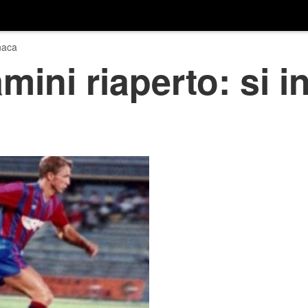
naca
ini riaperto: si i