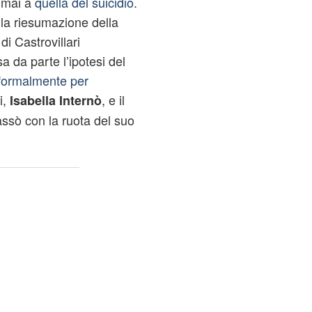
e mai a
quella del suicidio
.
lla riesumazione della
di Castrovillari
 da parte l’ipotesi del
formalmente per
i,
, e il
Isabella Internò
assò con la ruota del suo