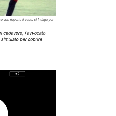
nza: riaperto il caso, si indaga per
el cadavere, l’avvocato
 simulato per coprire