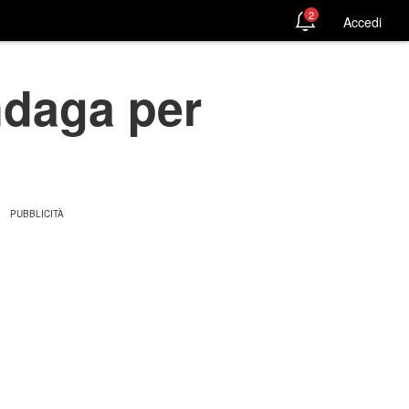
2
Accedi
ndaga per