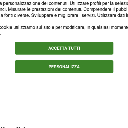
la personalizzazione dei contenuti. Utilizzare profili per la selez
itti sull’indagine per
ci. Misurare le prestazioni dei contenuti. Comprendere il pubblic
fonti diverse. Sviluppare e migliorare i servizi. Utilizzare dati l
ookie utilizziamo sul sito e per modificare, in qualsiasi momento,
.
ACCETTA TUTTI
PERSONALIZZA