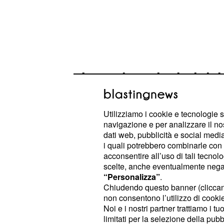
I nuovi particolari de
Un destino veramente avverso quello
giocatore del
, Don
Cosenza Calcio
Utilizziamo i cookie e tecnologie s
Denis. Il calciatore, nato ad Argenta
navigazione e per analizzare il no
dati web, pubblicità e social media,
il 18 settembre 1962, aveva appena
i quali potrebbero combinarle con a
misteriosamente stritolato da un tir 
acconsentire all’uso di tali tecnol
angusti e pericolosi della superstrad
scelte, anche eventualmente negand
“Personalizza”
.
costa jonica della Calabria. La rie
Chiudendo questo banner (clicca
avvenuta verso la metà di luglio, ha
non consentono l’utilizzo di cookie 
particolari ritenuti fondamentali per
Noi e i nostri partner trattiamo i t
limitati per la selezione della pubb
inquirenti hanno potuto finalmente
e