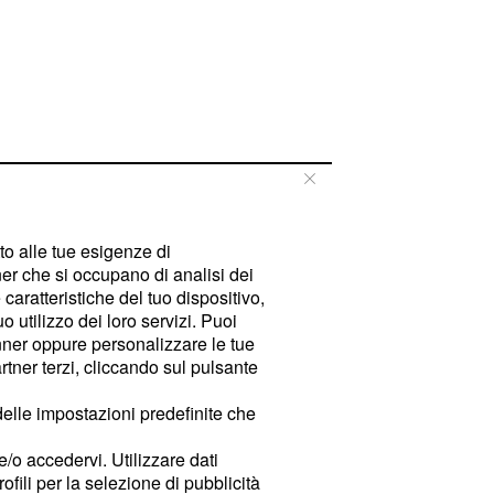
tto alle tue esigenze di
er che si occupano di analisi dei
caratteristiche del tuo dispositivo,
 utilizzo dei loro servizi. Puoi
ner oppure personalizzare le tue
tner terzi, cliccando sul pulsante
delle impostazioni predefinite che
e/o accedervi. Utilizzare dati
rofili per la selezione di pubblicità