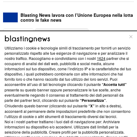
Blasting News lavora con l’Unione Europea nella lotta
contro le fake news
ABOUT
LINEA EDITORIALE
Utilizziamo i cookie e tecnologie simili di tracciamento per fornirti un servizio
Questa sezione offre informazioni trasparenti su Blasting
personalizzato rispetto alle tue esigenze di navigazione e per analizzare il
nostro traffico. Raccogliamo e condividiamo con i nostri
1624
partner che si
News, sui nostri processi editoriali e su come ci impegniamo a
occupano di analisi dei dati web, pubblicità e social media, alcune
creare news di qualità. Inoltre, afferma la nostra aderenza a
informazioni sul tuo dispositivo, come l’indirizzo IP e le caratteristiche del tuo
‘Trust Project - News with Integrity’
Blasting News non è
dispositivo, i quali potrebbero combinarle con altre informazioni che hai
ancora membro del programma, ma ha richiesto di farne
fornito loro o che hanno raccolto dal tuo utilizzo dei loro servizi. Puoi
parte; Trust Project non ha ancora effettuato una verifica di
acconsentire all’uso di tali tecnologie cliccando il pulsante
“Accetta tutti”
conformità agli standard.
presente su questo banner oppure personalizzare le tue scelte, anche
eventualmente negando il consenso al trattamento dei dati personali da
parte dei partner terzi, cliccando sul pulsante
“Personalizza”
.
Su di noi
Chiudendo questo banner (cliccando sul pulsante
“X”
in alto a destra),
acconsenti al permanere delle impostazioni predefinite che non consentono
Team editoriale
l’utilizzo di cookie o altri strumenti di tracciamento diversi dai tecnici.
Noi e i nostri partner trattiamo i tuoi dati di navigazione per: Archiviare
Corporate
informazioni su dispositivo e/o accedervi. Utilizzare dati limitati per la
selezione della pubblicità. Creare profili per la pubblicità personalizzata.
Redazione