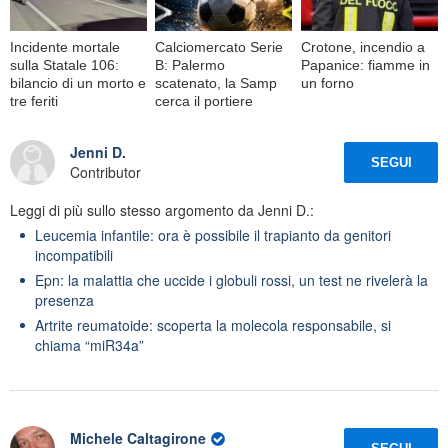
Incidente mortale
Calciomercato Serie
Crotone, incendio a
sulla Statale 106:
B: Palermo
Papanice: fiamme in
bilancio di un morto e
scatenato, la Samp
un forno
tre feriti
cerca il portiere
Jenni D.
SEGUI
Contributor
Leggi di più sullo stesso argomento da Jenni D.:
Leucemia infantile: ora è possibile il trapianto da genitori
incompatibili
Epn: la malattia che uccide i globuli rossi, un test ne rivelerà la
presenza
Artrite reumatoide: scoperta la molecola responsabile, si
chiama “miR34a”
Michele Caltagirone