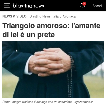
2
Accedi
NEWS & VIDEO
Blasting News Italia
>
Cronaca
Triangolo amoroso: l'amante
di lei è un prete
Roma: moglie tradisce il coniuge con un sacerdote - ilgazzettino.it