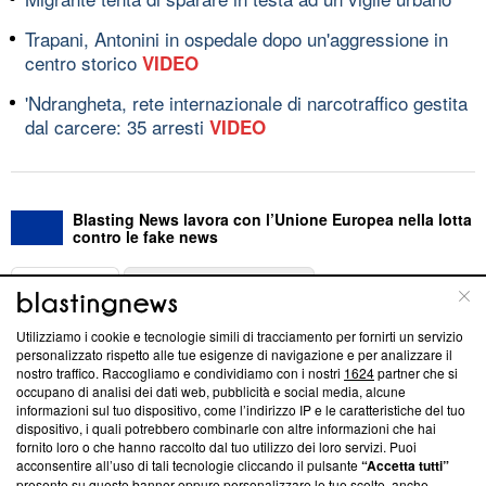
Trapani, Antonini in ospedale dopo un'aggressione in
centro storico
VIDEO
'Ndrangheta, rete internazionale di narcotraffico gestita
dal carcere: 35 arresti
VIDEO
Blasting News lavora con l’Unione Europea nella lotta
contro le fake news
ABOUT
LINEA EDITORIALE
Utilizziamo i cookie e tecnologie simili di tracciamento per fornirti un servizio
Questa sezione offre informazioni trasparenti su Blasting
personalizzato rispetto alle tue esigenze di navigazione e per analizzare il
nostro traffico. Raccogliamo e condividiamo con i nostri
1624
partner che si
News, sui nostri processi editoriali e su come ci impegniamo a
occupano di analisi dei dati web, pubblicità e social media, alcune
creare news di qualità. Inoltre, afferma la nostra aderenza a
informazioni sul tuo dispositivo, come l’indirizzo IP e le caratteristiche del tuo
‘Trust Project - News with Integrity’
Blasting News non è
dispositivo, i quali potrebbero combinarle con altre informazioni che hai
ancora membro del programma, ma ha richiesto di farne
fornito loro o che hanno raccolto dal tuo utilizzo dei loro servizi. Puoi
parte; Trust Project non ha ancora effettuato una verifica di
acconsentire all’uso di tali tecnologie cliccando il pulsante
“Accetta tutti”
conformità agli standard.
presente su questo banner oppure personalizzare le tue scelte, anche