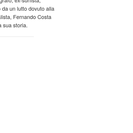
grafo, ex-surfista,
 da un lutto dovuto alla
alista, Fernando Costa
a sua storia.