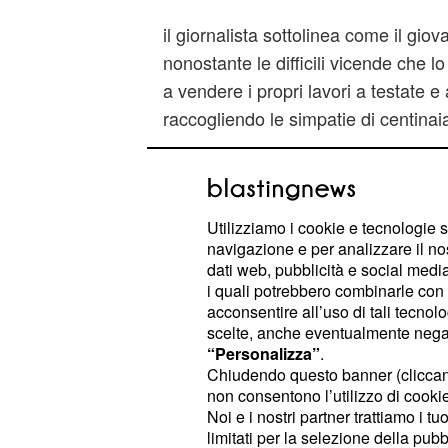
il giornalista sottolinea come il giova
nonostante le difficili vicende che l
a vendere i propri lavori a testate e
raccogliendo le simpatie di centinaia 
Grandi testate giornalistiche e agen
Bbc, The Wall Street Journal, Le Mo
The Telegraph, hanno pubblicato le
Utilizziamo i cookie e tecnologie s
attirato l'attenzione della BBC brasil
navigazione e per analizzare il no
dati web, pubblicità e social media,
ragazzo venuto dal nulla che si è fat
i quali potrebbero combinarle con a
acconsentire all’uso di tali tecnol
Scoperto l'inganno
scelte, anche eventualmente negand
“Personalizza”
.
Lo scorso luglio, infatti, una giornali
Chiudendo questo banner (clicca
non consentono l’utilizzo di cookie 
brasiliana comincia ad indagare sull
Noi e i nostri partner trattiamo i t
dell'ONU, rivelando la truffa.
limitati per la selezione della pubb