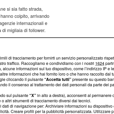
ne si sia fatto strada,
o hanno colpito, arrivando
 agenzie internazionali e
di migliaia di follower.
zie internazionali, come
nde, Al Jazeera, Vice,
 sue foto, ma dopo avere
imili di tracciamento per fornirti un servizio personalizzato rispe
iana, la favola del
stro traffico. Raccogliamo e condividiamo con i nostri
1624
partn
 alcune informazioni sul tuo dispositivo, come l’indirizzo IP e le 
to da solo crolla.
ltre informazioni che hai fornito loro o che hanno raccolto dal tuo
ogie cliccando il pulsante
“Accetta tutti”
presente su questo ban
o il consenso al trattamento dei dati personali da parte dei par
sta dell'emittente
ndo sul pulsante
“X”
in alto a destra), acconsenti al permanere 
o altri strumenti di tracciamento diversi dai tecnici.
a storia del fotoreporter
uoi dati di navigazione per: Archiviare informazioni su dispositivo 
licità. Creare profili per la pubblicità personalizzata. Utilizzare p