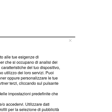
tto alle tue esigenze di
er che si occupano di analisi dei
caratteristiche del tuo dispositivo,
 utilizzo dei loro servizi. Puoi
ner oppure personalizzare le tue
tner terzi, cliccando sul pulsante
delle impostazioni predefinite che
e/o accedervi. Utilizzare dati
rofili per la selezione di pubblicità