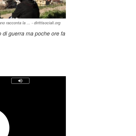
 racconta la ... - dirittisociali.org
o di guerra ma poche ore fa