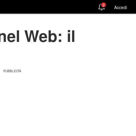
2
Accedi
nel Web: il