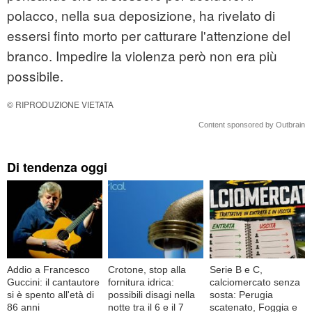
polacco, nella sua deposizione, ha rivelato di
essersi finto morto per catturare l'attenzione del
branco. Impedire la violenza però non era più
possibile.
© RIPRODUZIONE VIETATA
Content sponsored by Outbrain
Di tendenza oggi
Addio a Francesco
Crotone, stop alla
Serie B e C,
Guccini: il cantautore
fornitura idrica:
calciomercato senza
si è spento all'età di
possibili disagi nella
sosta: Perugia
86 anni
notte tra il 6 e il 7
scatenato, Foggia e