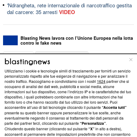
'Ndrangheta, rete internazionale di narcotraffico gestita
dal carcere: 35 arresti
VIDEO
Blasting News lavora con l’Unione Europea nella lotta
contro le fake news
ABOUT
LINEA EDITORIALE
Utilizziamo i cookie e tecnologie simili di tracciamento per fornirti un servizio
Questa sezione offre informazioni trasparenti su Blasting
personalizzato rispetto alle tue esigenze di navigazione e per analizzare il
nostro traffico. Raccogliamo e condividiamo con i nostri
1624
partner che si
News, sui nostri processi editoriali e su come ci impegniamo a
occupano di analisi dei dati web, pubblicità e social media, alcune
creare news di qualità. Inoltre, afferma la nostra aderenza a
informazioni sul tuo dispositivo, come l’indirizzo IP e le caratteristiche del tuo
‘Trust Project - News with Integrity’
Blasting News non è
dispositivo, i quali potrebbero combinarle con altre informazioni che hai
ancora membro del programma, ma ha richiesto di farne
fornito loro o che hanno raccolto dal tuo utilizzo dei loro servizi. Puoi
parte; Trust Project non ha ancora effettuato una verifica di
acconsentire all’uso di tali tecnologie cliccando il pulsante
“Accetta tutti”
conformità agli standard.
presente su questo banner oppure personalizzare le tue scelte, anche
eventualmente negando il consenso al trattamento dei dati personali da
parte dei partner terzi, cliccando sul pulsante
“Personalizza”
.
Su di noi
Chiudendo questo banner (cliccando sul pulsante
“X”
in alto a destra),
acconsenti al permanere delle impostazioni predefinite che non consentono
Team editoriale