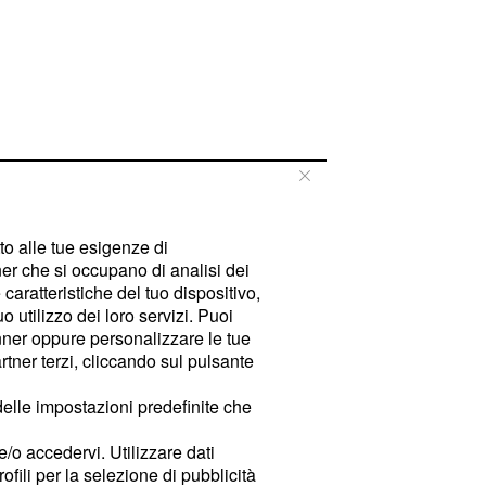
tto alle tue esigenze di
er che si occupano di analisi dei
caratteristiche del tuo dispositivo,
 utilizzo dei loro servizi. Puoi
ner oppure personalizzare le tue
tner terzi, cliccando sul pulsante
delle impostazioni predefinite che
e/o accedervi. Utilizzare dati
rofili per la selezione di pubblicità