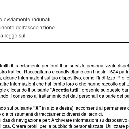
ono ovviamente radunati
sidente dell'associazione
la legge sul
o contro il leader
ore "Cappato = Servo di
 breve, anche grazie
imili di tracciamento per fornirti un servizio personalizzato rispe
e dell'ordine italiane al
stro traffico. Raccogliamo e condividiamo con i nostri
1624
partn
a accompagnato
Fabo per
 alcune informazioni sul tuo dispositivo, come l’indirizzo IP e le 
della clinica Dignitas.
ltre informazioni che hai fornito loro o che hanno raccolto dal tuo
ogie cliccando il pulsante
“Accetta tutti”
presente su questo ban
o il consenso al trattamento dei dati personali da parte dei par
 prove da ammettere in
o, in particolare quello
ndo sul pulsante
“X”
in alto a destra), acconsenti al permanere 
nnaio all'inviato della
o altri strumenti di tracciamento diversi dai tecnici.
uoi dati di navigazione per: Archiviare informazioni su dispositivo 
iedeva all'inviato Giulio
licità. Creare profili per la pubblicità personalizzata. Utilizzare p