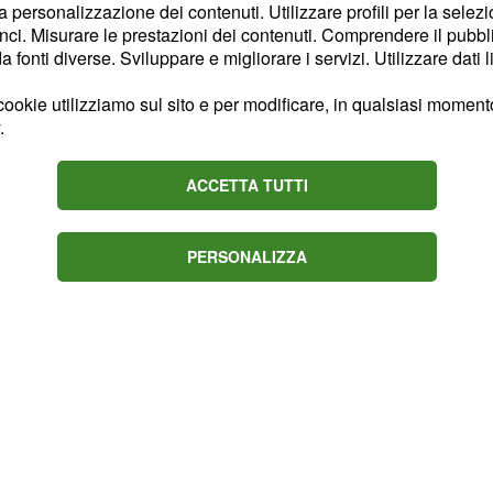
ana nelle sue condizioni,
la personalizzazione dei contenuti. Utilizzare profili per la selez
do la sconfitta dopo
ci. Misurare le prestazioni dei contenuti. Comprendere il pubblic
fonti diverse. Sviluppare e migliorare i servizi. Utilizzare dati l
ookie utilizziamo sul sito e per modificare, in qualsiasi momento,
.
ACCETTA TUTTI
PERSONALIZZA