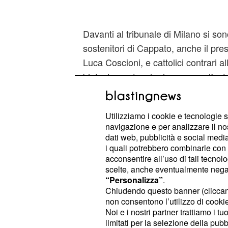
Davanti al tribunale di Milano si s
sostenitori di Cappato, anche il pre
Luca Coscioni, e cattolici contrari al
biotestamento, che hanno manifestat
radicale esponendo cartelli del ten
Satana". Il processo si prevede sia
Utilizziamo i cookie e tecnologie s
all'autodenuncia di Cappato alle forz
navigazione e per analizzare il no
rientro dalla Svizzera, dove avev
dati web, pubblicità e social media,
morire, assistito dai medici svizzeri 
i quali potrebbero combinarle con a
acconsentire all’uso di tali tecnol
scelte, anche eventualmente negand
Ieri quindi sono state chieste come
“Personalizza”
.
aula tutti i video registrati da Dj Fab
Chiudendo questo banner (clicca
dell'intervista rilasciata lo scorso ge
non consentono l’utilizzo di cookie 
Noi e i nostri partner trattiamo i t
trasmissione
, in cui Fabo ch
Le Iene
limitati per la selezione della pubb