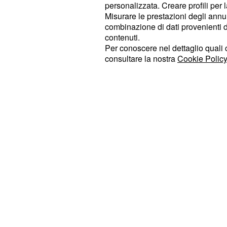
Golia di provare a vivere una settim
personalizzata. Creare profili per 
sfidandolo a resistere, ma preveden
Misurare le prestazioni degli annun
combinazione di dati provenienti da 
meno di un giorno.
contenuti.
Per conoscere nel dettaglio quali c
consultare la nostra
Cookie Policy