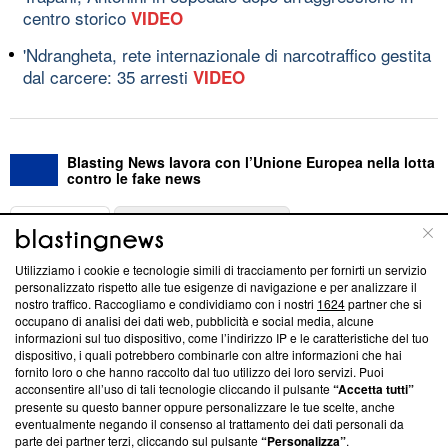
centro storico
VIDEO
'Ndrangheta, rete internazionale di narcotraffico gestita
dal carcere: 35 arresti
VIDEO
Blasting News lavora con l’Unione Europea nella lotta
contro le fake news
ABOUT
LINEA EDITORIALE
Utilizziamo i cookie e tecnologie simili di tracciamento per fornirti un servizio
Questa sezione offre informazioni trasparenti su Blasting
personalizzato rispetto alle tue esigenze di navigazione e per analizzare il
nostro traffico. Raccogliamo e condividiamo con i nostri
1624
partner che si
News, sui nostri processi editoriali e su come ci impegniamo a
occupano di analisi dei dati web, pubblicità e social media, alcune
creare news di qualità. Inoltre, afferma la nostra aderenza a
informazioni sul tuo dispositivo, come l’indirizzo IP e le caratteristiche del tuo
‘Trust Project - News with Integrity’
Blasting News non è
dispositivo, i quali potrebbero combinarle con altre informazioni che hai
ancora membro del programma, ma ha richiesto di farne
fornito loro o che hanno raccolto dal tuo utilizzo dei loro servizi. Puoi
parte; Trust Project non ha ancora effettuato una verifica di
acconsentire all’uso di tali tecnologie cliccando il pulsante
“Accetta tutti”
conformità agli standard.
presente su questo banner oppure personalizzare le tue scelte, anche
eventualmente negando il consenso al trattamento dei dati personali da
parte dei partner terzi, cliccando sul pulsante
“Personalizza”
.
Su di noi