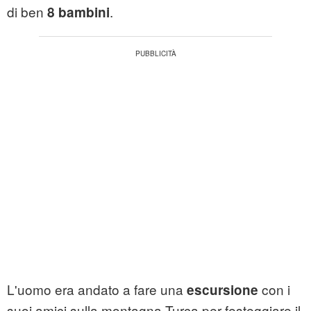
di ben
.
8 bambini
L'uomo era andato a fare una
con i
escursione
suoi amici sulla montagna Turca per festeggiare il