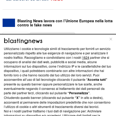
Blasting News lavora con l’Unione Europea nella lotta
contro le fake news
ABOUT
LINEA EDITORIALE
Utilizziamo i cookie e tecnologie simili di tracciamento per fornirti un servizio
Questa sezione offre informazioni trasparenti su Blasting
personalizzato rispetto alle tue esigenze di navigazione e per analizzare il
nostro traffico. Raccogliamo e condividiamo con i nostri
1624
partner che si
News, sui nostri processi editoriali e su come ci impegniamo a
occupano di analisi dei dati web, pubblicità e social media, alcune
creare news di qualità. Inoltre, afferma la nostra aderenza a
informazioni sul tuo dispositivo, come l’indirizzo IP e le caratteristiche del tuo
‘Trust Project - News with Integrity’
Blasting News non è
dispositivo, i quali potrebbero combinarle con altre informazioni che hai
ancora membro del programma, ma ha richiesto di farne
fornito loro o che hanno raccolto dal tuo utilizzo dei loro servizi. Puoi
parte; Trust Project non ha ancora effettuato una verifica di
acconsentire all’uso di tali tecnologie cliccando il pulsante
“Accetta tutti”
conformità agli standard.
presente su questo banner oppure personalizzare le tue scelte, anche
eventualmente negando il consenso al trattamento dei dati personali da
parte dei partner terzi, cliccando sul pulsante
“Personalizza”
.
Su di noi
Chiudendo questo banner (cliccando sul pulsante
“X”
in alto a destra),
acconsenti al permanere delle impostazioni predefinite che non consentono
Team editoriale
l’utilizzo di cookie o altri strumenti di tracciamento diversi dai tecnici.
Noi e i nostri partner trattiamo i tuoi dati di navigazione per: Archiviare
Corporate
informazioni su dispositivo e/o accedervi. Utilizzare dati limitati per la