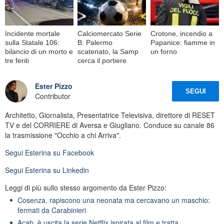
Incidente mortale
Calciomercato Serie
Crotone, incendio a
sulla Statale 106:
B: Palermo
Papanice: fiamme in
bilancio di un morto e
scatenato, la Samp
un forno
tre feriti
cerca il portiere
Ester Pizzo
SEGUI
Contributor
Architetto, Giornalista, Presentatrice Televisiva, direttore di RESET
TV e del CORRIERE di Aversa e Giugliano. Conduce su canale 86
la trasmissione "Occhio a chi Arriva".
Segui
Esterina
su Facebook
Segui
Esterina
su Linkedin
Leggi di più sullo stesso argomento da Ester Pizzo:
Cosenza, rapiscono una neonata ma cercavano un maschio:
fermati da Carabinieri
Acab, è uscita la serie Netflix ispirata al film e tratta