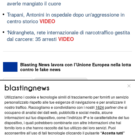
averle mangiato il cuore
Trapani, Antonini in ospedale dopo un'aggressione in
centro storico
VIDEO
'Ndrangheta, rete internazionale di narcotraffico gestita
dal carcere: 35 arresti
VIDEO
Blasting News lavora con l’Unione Europea nella lotta
contro le fake news
ABOUT
LINEA EDITORIALE
Utilizziamo i cookie e tecnologie simili di tracciamento per fornirti un servizio
Questa sezione offre informazioni trasparenti su Blasting
personalizzato rispetto alle tue esigenze di navigazione e per analizzare il
nostro traffico. Raccogliamo e condividiamo con i nostri
1624
partner che si
News, sui nostri processi editoriali e su come ci impegniamo a
occupano di analisi dei dati web, pubblicità e social media, alcune
creare news di qualità. Inoltre, afferma la nostra aderenza a
informazioni sul tuo dispositivo, come l’indirizzo IP e le caratteristiche del tuo
‘Trust Project - News with Integrity’
Blasting News non è
dispositivo, i quali potrebbero combinarle con altre informazioni che hai
ancora membro del programma, ma ha richiesto di farne
fornito loro o che hanno raccolto dal tuo utilizzo dei loro servizi. Puoi
parte; Trust Project non ha ancora effettuato una verifica di
acconsentire all’uso di tali tecnologie cliccando il pulsante
“Accetta tutti”