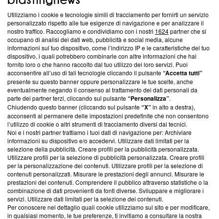
Utilizziamo i cookie e tecnologie simili di tracciamento per fornirti un servizio
Questa sezione offre informazioni trasparenti su Blasting
personalizzato rispetto alle tue esigenze di navigazione e per analizzare il
nostro traffico. Raccogliamo e condividiamo con i nostri
1624
partner che si
News, sui nostri processi editoriali e su come ci impegniamo a
occupano di analisi dei dati web, pubblicità e social media, alcune
creare news di qualità. Inoltre, afferma la nostra aderenza a
informazioni sul tuo dispositivo, come l’indirizzo IP e le caratteristiche del tuo
‘Trust Project - News with Integrity’
Blasting News non è
dispositivo, i quali potrebbero combinarle con altre informazioni che hai
ancora membro del programma, ma ha richiesto di farne
fornito loro o che hanno raccolto dal tuo utilizzo dei loro servizi. Puoi
parte; Trust Project non ha ancora effettuato una verifica di
acconsentire all’uso di tali tecnologie cliccando il pulsante
“Accetta tutti”
conformità agli standard.
presente su questo banner oppure personalizzare le tue scelte, anche
eventualmente negando il consenso al trattamento dei dati personali da
parte dei partner terzi, cliccando sul pulsante
“Personalizza”
.
Su di noi
Chiudendo questo banner (cliccando sul pulsante
“X”
in alto a destra),
acconsenti al permanere delle impostazioni predefinite che non consentono
Team editoriale
l’utilizzo di cookie o altri strumenti di tracciamento diversi dai tecnici.
Noi e i nostri partner trattiamo i tuoi dati di navigazione per: Archiviare
Corporate
informazioni su dispositivo e/o accedervi. Utilizzare dati limitati per la
selezione della pubblicità. Creare profili per la pubblicità personalizzata.
Redazione
Utilizzare profili per la selezione di pubblicità personalizzata. Creare profili
per la personalizzazione dei contenuti. Utilizzare profili per la selezione di
Informativa Privacy
contenuti personalizzati. Misurare le prestazioni degli annunci. Misurare le
prestazioni dei contenuti. Comprendere il pubblico attraverso statistiche o la
Cookie Policy
combinazione di dati provenienti da fonti diverse. Sviluppare e migliorare i
servizi. Utilizzare dati limitati per la selezione dei contenuti.
Blasting SA, IDI CHE-247.845.224, Via Carlo Frasca, 3 - 6900
Per conoscere nel dettaglio quali cookie utilizziamo sul sito e per modificare,
Lugano (Svizzera) Tel:
+39 0690258937
in qualsiasi momento, le tue preferenze, ti invitiamo a consultare la nostra