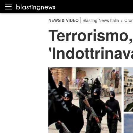
NEWS & VIDEO
Blasting News Italia
>
Cro
Terrorismo,
'Indottrinav