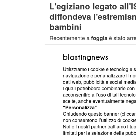
L'egiziano legato all'
diffondeva l'estremism
bambini
Recentemente a
è stato arr
foggia
network dell'estremismo islamico. C
articolo pubblicato sul sito web di
R
59enne di origine egiziana
Abdel R
Utilizziamo i cookie e tecnologie s
. Stando alle indagin
Mostafa Omer
navigazione e per analizzare il no
dirigente di un centro islamico locale
dati web, pubblicità e social media,
i quali potrebbero combinarle con a
propaganda per lo Stato Islamico sia
acconsentire all’uso di tali tecnol
bambini del suo centro. Inoltre, Om
scelte, anche eventualmente negand
modo per ottenere l'entrata in Parad
“Personalizza”
.
Chiudendo questo banner (clicca
battaglia ed era sposato con una 79
non consentono l’utilizzo di cookie 
Noi e i nostri partner trattiamo i t
Quella 'lettera anonim
limitati per la selezione della pubb