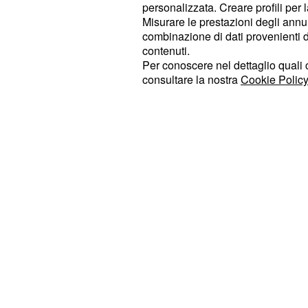
personalizzata. Creare profili per 
dall'ambasciata di Tun
Misurare le prestazioni degli annun
combinazione di dati provenienti da 
L'arresto del 59enne di origine egi
contenuti.
indubbio successo delle forze armate
Per conoscere nel dettaglio quali c
consultare la nostra
Cookie Policy
contro il terrorismo di matrice islami