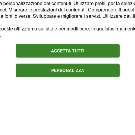
la personalizzazione dei contenuti. Utilizzare profili per la selez
isi
ci. Misurare le prestazioni dei contenuti. Comprendere il pubblic
fonti diverse. Sviluppare e migliorare i servizi. Utilizzare dati l
ziana rappresenta un
 italiane nella lotta
ookie utilizziamo sul sito e per modificare, in qualsiasi momento,
.
sta.
ACCETTA TUTTI
PERSONALIZZA