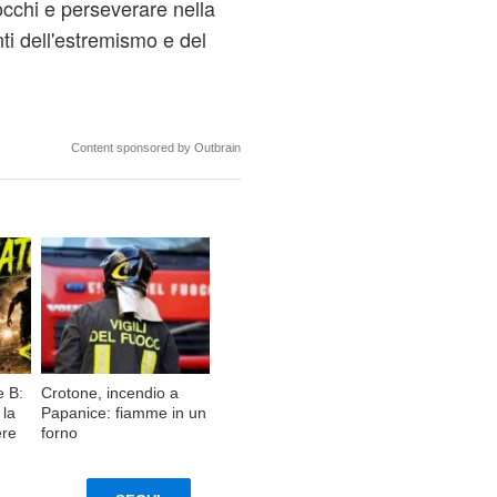
occhi e perseverare nella
nti dell'estremismo e del
Content sponsored by Outbrain
e B:
Crotone, incendio a
 la
Papanice: fiamme in un
ere
forno