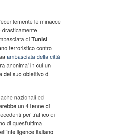
e recentemente le minacce
no drasticamente
'ambasciata di
Tunisi
no terroristico contro
ssa
ambasciata della città
era anonima' in cui un
a del suo obiettivo di
nache nazionali ed
 sarebbe un 41enne di
cedenti per traffico di
eno di quest'ultima
l'intelligence italiano