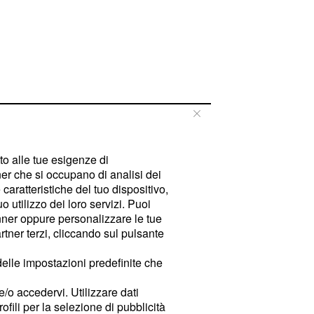
tto alle tue esigenze di
er che si occupano di analisi dei
caratteristiche del tuo dispositivo,
 utilizzo dei loro servizi. Puoi
ner oppure personalizzare le tue
tner terzi, cliccando sul pulsante
delle impostazioni predefinite che
e/o accedervi. Utilizzare dati
rofili per la selezione di pubblicità