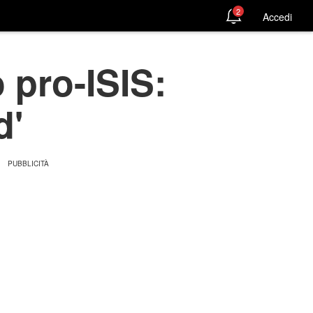
2
Accedi
 pro-ISIS:
d'