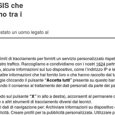
ISIS che
o tra i
estato un uomo legato al
ome riportato in un
, si tratta del
epubblica
ahman Mohy Eldin
imili di tracciamento per fornirti un servizio personalizzato rispe
i, l'uomo risultava essere
stro traffico. Raccogliamo e condividiamo con i nostri
1624
partn
 e svolgeva attività di
 alcune informazioni sul tuo dispositivo, come l’indirizzo IP e le 
ltre informazioni che hai fornito loro o che hanno raccolto dal tuo
 nel web che tra i
ogie cliccando il pulsante
“Accetta tutti”
presente su questo ban
er sosteneva che l'unico
o il consenso al trattamento dei dati personali da parte dei par
iso era la morte in
ndo sul pulsante
“X”
in alto a destra), acconsenti al permanere 
enne italiana.
o altri strumenti di tracciamento diversi dai tecnici.
uoi dati di navigazione per: Archiviare informazioni su dispositivo 
a' segnalata
licità. Creare profili per la pubblicità personalizzata. Utilizzare p