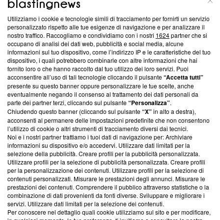
Utilizziamo i cookie e tecnologie simili di tracciamento per fornirti un servizio
Questa sezione offre informazioni trasparenti su Blasting
personalizzato rispetto alle tue esigenze di navigazione e per analizzare il
nostro traffico. Raccogliamo e condividiamo con i nostri
1624
partner che si
News, sui nostri processi editoriali e su come ci impegniamo a
occupano di analisi dei dati web, pubblicità e social media, alcune
creare news di qualità. Inoltre, afferma la nostra aderenza a
informazioni sul tuo dispositivo, come l’indirizzo IP e le caratteristiche del tuo
‘Trust Project - News with Integrity’
Blasting News non è
dispositivo, i quali potrebbero combinarle con altre informazioni che hai
ancora membro del programma, ma ha richiesto di farne
fornito loro o che hanno raccolto dal tuo utilizzo dei loro servizi. Puoi
parte; Trust Project non ha ancora effettuato una verifica di
acconsentire all’uso di tali tecnologie cliccando il pulsante
“Accetta tutti”
conformità agli standard.
presente su questo banner oppure personalizzare le tue scelte, anche
eventualmente negando il consenso al trattamento dei dati personali da
parte dei partner terzi, cliccando sul pulsante
“Personalizza”
.
Su di noi
Chiudendo questo banner (cliccando sul pulsante
“X”
in alto a destra),
acconsenti al permanere delle impostazioni predefinite che non consentono
Team editoriale
l’utilizzo di cookie o altri strumenti di tracciamento diversi dai tecnici.
Noi e i nostri partner trattiamo i tuoi dati di navigazione per: Archiviare
Corporate
informazioni su dispositivo e/o accedervi. Utilizzare dati limitati per la
selezione della pubblicità. Creare profili per la pubblicità personalizzata.
Redazione
Utilizzare profili per la selezione di pubblicità personalizzata. Creare profili
per la personalizzazione dei contenuti. Utilizzare profili per la selezione di
Informativa Privacy
contenuti personalizzati. Misurare le prestazioni degli annunci. Misurare le
prestazioni dei contenuti. Comprendere il pubblico attraverso statistiche o la
Cookie Policy
combinazione di dati provenienti da fonti diverse. Sviluppare e migliorare i
servizi. Utilizzare dati limitati per la selezione dei contenuti.
Blasting SA, IDI CHE-247.845.224, Via Carlo Frasca, 3 - 6900
Per conoscere nel dettaglio quali cookie utilizziamo sul sito e per modificare,
Lugano (Svizzera) Tel:
+39 0690258937