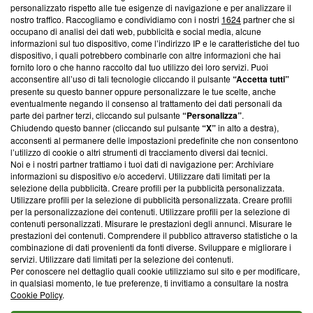
Questa sezione offre informazioni trasparenti su Blasting
personalizzato rispetto alle tue esigenze di navigazione e per analizzare il
nostro traffico. Raccogliamo e condividiamo con i nostri
1624
partner che si
News, sui nostri processi editoriali e su come ci impegniamo a
occupano di analisi dei dati web, pubblicità e social media, alcune
creare news di qualità. Inoltre, afferma la nostra aderenza a
informazioni sul tuo dispositivo, come l’indirizzo IP e le caratteristiche del tuo
‘Trust Project - News with Integrity’
Blasting News non è
dispositivo, i quali potrebbero combinarle con altre informazioni che hai
ancora membro del programma, ma ha richiesto di farne
fornito loro o che hanno raccolto dal tuo utilizzo dei loro servizi. Puoi
parte; Trust Project non ha ancora effettuato una verifica di
acconsentire all’uso di tali tecnologie cliccando il pulsante
“Accetta tutti”
conformità agli standard.
presente su questo banner oppure personalizzare le tue scelte, anche
eventualmente negando il consenso al trattamento dei dati personali da
parte dei partner terzi, cliccando sul pulsante
“Personalizza”
.
Su di noi
Chiudendo questo banner (cliccando sul pulsante
“X”
in alto a destra),
acconsenti al permanere delle impostazioni predefinite che non consentono
Team editoriale
l’utilizzo di cookie o altri strumenti di tracciamento diversi dai tecnici.
Noi e i nostri partner trattiamo i tuoi dati di navigazione per: Archiviare
Corporate
informazioni su dispositivo e/o accedervi. Utilizzare dati limitati per la
selezione della pubblicità. Creare profili per la pubblicità personalizzata.
Redazione
Utilizzare profili per la selezione di pubblicità personalizzata. Creare profili
per la personalizzazione dei contenuti. Utilizzare profili per la selezione di
Informativa Privacy
contenuti personalizzati. Misurare le prestazioni degli annunci. Misurare le
prestazioni dei contenuti. Comprendere il pubblico attraverso statistiche o la
Cookie Policy
combinazione di dati provenienti da fonti diverse. Sviluppare e migliorare i
servizi. Utilizzare dati limitati per la selezione dei contenuti.
Blasting SA, IDI CHE-247.845.224, Via Carlo Frasca, 3 - 6900
Per conoscere nel dettaglio quali cookie utilizziamo sul sito e per modificare,
Lugano (Svizzera) Tel:
+39 0690258937
in qualsiasi momento, le tue preferenze, ti invitiamo a consultare la nostra
Cookie Policy
.
© 2026 Blasting News