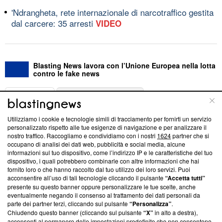
'Ndrangheta, rete internazionale di narcotraffico gestita
dal carcere: 35 arresti
VIDEO
Blasting News lavora con l’Unione Europea nella lotta
contro le fake news
ABOUT
LINEA EDITORIALE
Utilizziamo i cookie e tecnologie simili di tracciamento per fornirti un servizio
Questa sezione offre informazioni trasparenti su Blasting
personalizzato rispetto alle tue esigenze di navigazione e per analizzare il
nostro traffico. Raccogliamo e condividiamo con i nostri
1624
partner che si
News, sui nostri processi editoriali e su come ci impegniamo a
occupano di analisi dei dati web, pubblicità e social media, alcune
creare news di qualità. Inoltre, afferma la nostra aderenza a
informazioni sul tuo dispositivo, come l’indirizzo IP e le caratteristiche del tuo
‘Trust Project - News with Integrity’
Blasting News non è
dispositivo, i quali potrebbero combinarle con altre informazioni che hai
ancora membro del programma, ma ha richiesto di farne
fornito loro o che hanno raccolto dal tuo utilizzo dei loro servizi. Puoi
parte; Trust Project non ha ancora effettuato una verifica di
acconsentire all’uso di tali tecnologie cliccando il pulsante
“Accetta tutti”
conformità agli standard.
presente su questo banner oppure personalizzare le tue scelte, anche
eventualmente negando il consenso al trattamento dei dati personali da
parte dei partner terzi, cliccando sul pulsante
“Personalizza”
.
Su di noi
Chiudendo questo banner (cliccando sul pulsante
“X”
in alto a destra),
acconsenti al permanere delle impostazioni predefinite che non consentono