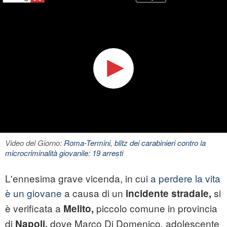
Video del Giorno:
Roma-Termini, blitz dei carabinieri contro la
microcriminalità giovanile: 19 arresti
L'ennesima grave vicenda, in cui
a perdere la vita
è un giovane
a causa di un
si
incidente stradale,
è verificata a
piccolo comune in provincia
Melito,
di
dove Marco Di Domenico, adolescente
Napoli,