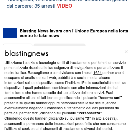
dal carcere: 35 arresti
VIDEO
Blasting News lavora con l’Unione Europea nella lotta
contro le fake news
ABOUT
LINEA EDITORIALE
Utilizziamo i cookie e tecnologie simili di tracciamento per fornirti un servizio
Questa sezione offre informazioni trasparenti su Blasting
personalizzato rispetto alle tue esigenze di navigazione e per analizzare il
nostro traffico. Raccogliamo e condividiamo con i nostri
1624
partner che si
News, sui nostri processi editoriali e su come ci impegniamo a
occupano di analisi dei dati web, pubblicità e social media, alcune
creare news di qualità. Inoltre, afferma la nostra aderenza a
informazioni sul tuo dispositivo, come l’indirizzo IP e le caratteristiche del tuo
‘Trust Project - News with Integrity’
Blasting News non è
dispositivo, i quali potrebbero combinarle con altre informazioni che hai
ancora membro del programma, ma ha richiesto di farne
fornito loro o che hanno raccolto dal tuo utilizzo dei loro servizi. Puoi
parte; Trust Project non ha ancora effettuato una verifica di
acconsentire all’uso di tali tecnologie cliccando il pulsante
“Accetta tutti”
conformità agli standard.
presente su questo banner oppure personalizzare le tue scelte, anche
eventualmente negando il consenso al trattamento dei dati personali da
parte dei partner terzi, cliccando sul pulsante
“Personalizza”
.
Su di noi
Chiudendo questo banner (cliccando sul pulsante
“X”
in alto a destra),
acconsenti al permanere delle impostazioni predefinite che non consentono
Team editoriale
l’utilizzo di cookie o altri strumenti di tracciamento diversi dai tecnici.