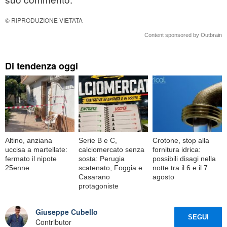
© RIPRODUZIONE VIETATA
Content sponsored by Outbrain
Di tendenza oggi
Altino, anziana
Serie B e C,
Crotone, stop alla
uccisa a martellate:
calciomercato senza
fornitura idrica:
fermato il nipote
sosta: Perugia
possibili disagi nella
25enne
scatenato, Foggia e
notte tra il 6 e il 7
Casarano
agosto
protagoniste
Giuseppe Cubello
SEGUI
Contributor