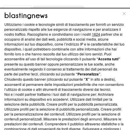
ABOUT
LINEA EDITORIALE
Utilizziamo i cookie e tecnologie simili di tracciamento per fornirti un servizio
Questa sezione offre informazioni trasparenti su Blasting
personalizzato rispetto alle tue esigenze di navigazione e per analizzare il
nostro traffico. Raccogliamo e condividiamo con i nostri
1624
partner che si
News, sui nostri processi editoriali e su come ci impegniamo a
occupano di analisi dei dati web, pubblicità e social media, alcune
creare news di qualità. Inoltre, afferma la nostra aderenza a
informazioni sul tuo dispositivo, come l’indirizzo IP e le caratteristiche del tuo
‘Trust Project - News with Integrity’
Blasting News non è
dispositivo, i quali potrebbero combinarle con altre informazioni che hai
ancora membro del programma, ma ha richiesto di farne
fornito loro o che hanno raccolto dal tuo utilizzo dei loro servizi. Puoi
parte; Trust Project non ha ancora effettuato una verifica di
acconsentire all’uso di tali tecnologie cliccando il pulsante
“Accetta tutti”
conformità agli standard.
presente su questo banner oppure personalizzare le tue scelte, anche
eventualmente negando il consenso al trattamento dei dati personali da
parte dei partner terzi, cliccando sul pulsante
“Personalizza”
.
Su di noi
Chiudendo questo banner (cliccando sul pulsante
“X”
in alto a destra),
acconsenti al permanere delle impostazioni predefinite che non consentono
Team editoriale
l’utilizzo di cookie o altri strumenti di tracciamento diversi dai tecnici.
Noi e i nostri partner trattiamo i tuoi dati di navigazione per: Archiviare
Corporate
informazioni su dispositivo e/o accedervi. Utilizzare dati limitati per la
selezione della pubblicità. Creare profili per la pubblicità personalizzata.
Redazione
Utilizzare profili per la selezione di pubblicità personalizzata. Creare profili
per la personalizzazione dei contenuti. Utilizzare profili per la selezione di
Informativa Privacy
contenuti personalizzati. Misurare le prestazioni degli annunci. Misurare le
prestazioni dei contenuti. Comprendere il pubblico attraverso statistiche o la
Cookie Policy
combinazione di dati provenienti da fonti diverse. Sviluppare e migliorare i