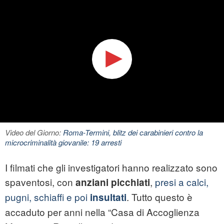
Video del Giorno:
Roma-Termini, blitz dei carabinieri contro la
microcriminalità giovanile: 19 arresti
I filmati che gli investigatori hanno realizzato sono
spaventosi, con
,
presi a calci,
anziani picchiati
pugni, schiaffi e poi
. Tutto questo è
insultati
accaduto per anni nella “Casa di Accoglienza