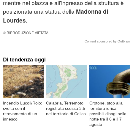
mentre nel piazzale all'ingresso della struttura è
posizionata una statua della
Madonna di
.
Lourdes
© RIPRODUZIONE VIETATA
Content sponsored by Outbrain
Di tendenza oggi
Incendio Lucoli/Roio:
Calabria, Terremoto:
Crotone, stop alla
svolta con il
registrata scossa 3.5
fornitura idrica:
ritrovamento di un
nel territorio di Celico
possibili disagi nella
innesco
notte tra il 6 e il 7
agosto