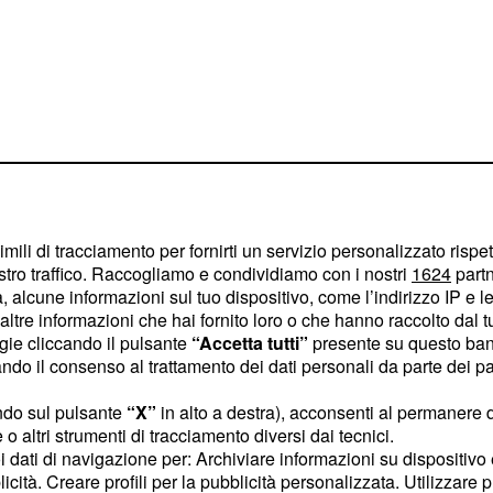
imili di tracciamento per fornirti un servizio personalizzato rispe
stro traffico. Raccogliamo e condividiamo con i nostri
1624
partn
 preparata e, secondo
 alcune informazioni sul tuo dispositivo, come l’indirizzo IP e le 
, ci
esto del Carlino
ltre informazioni che hai fornito loro o che hanno raccolto dal tuo
o per poter raggiungere
ogie cliccando il pulsante
“Accetta tutti”
presente su questo ban
o il consenso al trattamento dei dati personali da parte dei par
ndo sul pulsante
“X”
in alto a destra), acconsenti al permanere 
iglietti ai
o altri strumenti di tracciamento diversi dai tecnici.
uoi dati di navigazione per: Archiviare informazioni su dispositivo 
licità. Creare profili per la pubblicità personalizzata. Utilizzare p