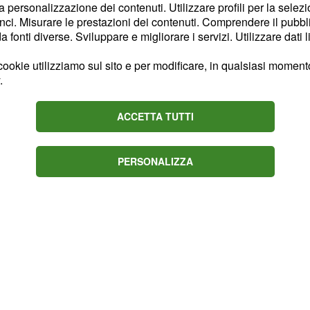
la personalizzazione dei contenuti. Utilizzare profili per la selez
 di cronaca
sono giunti i
ci. Misurare le prestazioni dei contenuti. Comprendere il pubblic
sti ultimi non hanno
fonti diverse. Sviluppare e migliorare i servizi. Utilizzare dati l
ecesso. Sono ancora in
ookie utilizziamo sul sito e per modificare, in qualsiasi momento,
ire i motivi di questo
.
ndividuato, una volta
liettini che avrebbero
ACCETTA TUTTI
, nella quale
na Usb
ove il giovane spiega i
PERSONALIZZA
ere l'insano gesto.