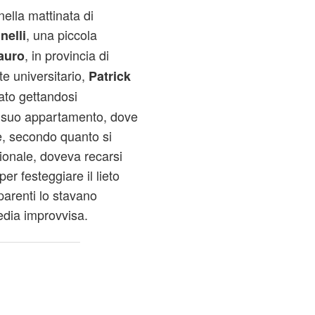
nella mattinata di
, una piccola
nelli
, in provincia di
tauro
e universitario,
Patrick
tato gettandosi
l suo appartamento, dove
ne, secondo quanto si
ionale, doveva recarsi
per festeggiare il lieto
arenti lo stavano
edia improvvisa.