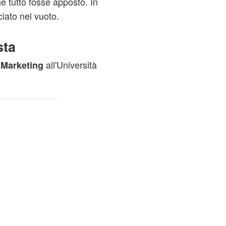
e tutto fosse apposto. In
iato nel vuoto.
sta
all'Università
e Marketing