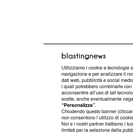
Utilizziamo i cookie e tecnologie s
navigazione e per analizzare il no
La tesi inoltre non era stata ancora
dati web, pubblicità e social media,
quanto riportato dal quotidiano
Il R
i quali potrebbero combinarle con a
volevano altri due anni come minim
acconsentire all’uso di tali tecnol
scelte, anche eventualmente negand
l'agognato traguardo.
“Personalizza”
.
Chiudendo questo banner (clicca
Ha lasciato anche dei b
non consentono l’utilizzo di cookie 
Noi e i nostri partner trattiamo i t
genitori
limitati per la selezione della pubb