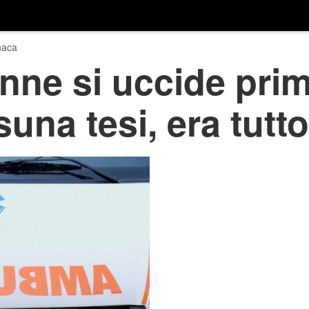
naca
nne si uccide prim
una tesi, era tutt