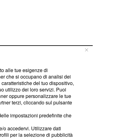
tto alle tue esigenze di
er che si occupano di analisi dei
caratteristiche del tuo dispositivo,
 utilizzo dei loro servizi. Puoi
ner oppure personalizzare le tue
tner terzi, cliccando sul pulsante
delle impostazioni predefinite che
e/o accedervi. Utilizzare dati
rofili per la selezione di pubblicità