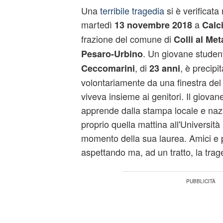
Una
terribile tragedia
si è verificata 
martedì
a
13 novembre 2018
Calci
frazione del comune di
Colli al Me
. Un giovane student
Pesaro-Urbino
, di
, è precipi
Ceccomarini
23 anni
volontariamente da una finestra de
viveva insieme ai genitori. Il giova
apprende dalla stampa locale e naz
proprio quella mattina all'Università 
momento della sua laurea. Amici e p
aspettando ma, ad un tratto, la trag