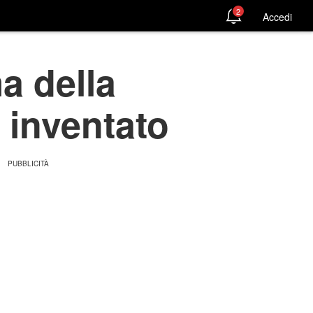
2
Accedi
a della
o inventato