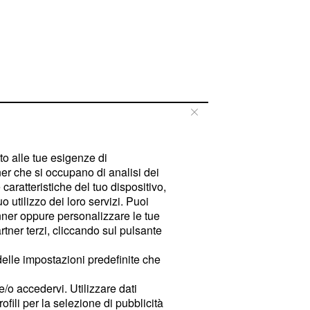
tto alle tue esigenze di
er che si occupano di analisi dei
caratteristiche del tuo dispositivo,
 utilizzo dei loro servizi. Puoi
ner oppure personalizzare le tue
tner terzi, cliccando sul pulsante
delle impostazioni predefinite che
e/o accedervi. Utilizzare dati
rofili per la selezione di pubblicità