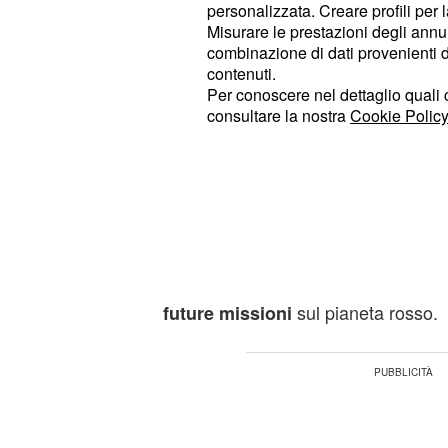
fare questo ha richiesto il sostegno d
personalizzata. Creare profili per 
americane per progettare i
nuovi la
Misurare le prestazioni degli annun
combinazione di dati provenienti da 
prima volta, dunque, probabilmente 
contenuti.
anche delle aziende private all'inte
Per conoscere nel dettaglio quali c
non rimarrà soltanto nelle mani del
consultare la nostra
Cookie Policy
avveniva in passato. Tutto ciò è u
rispondere al mandato di
Donald T
che avevano chiesto di riportare gli 
Bridenstine ha poi dichiarato in un 
insediamenti stabili lunari sarebbe
anche per guardare verso
e 
Marte
sul pianeta rosso.
future missioni