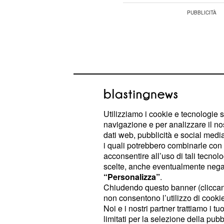
Utilizziamo i cookie e tecnologie s
navigazione e per analizzare il no
dati web, pubblicità e social media,
i quali potrebbero combinarle con a
acconsentire all’uso di tali tecnol
scelte, anche eventualmente negand
“Personalizza”
.
L'amministratore dell'agenzia spazi
Chiudendo questo banner (clicca
dichiarato che entro dieci anni si pe
non consentono l’utilizzo di cookie 
Noi e i nostri partner trattiamo i t
stavolta, di costruire basi fisse sull
limitati per la selezione della pubb