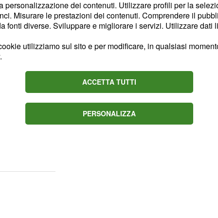
elle migliori industrie
la personalizzazione dei contenuti. Utilizzare profili per la selez
. Per la
nder lunari
ci. Misurare le prestazioni dei contenuti. Comprendere il pubblic
fonti diverse. Sviluppare e migliorare i servizi. Utilizzare dati l
ci sarà la partecipazione
rno del progetto, ed esso
ookie utilizziamo sul sito e per modificare, in qualsiasi momento,
la Nasa, come invece
.
n modo anche per
e del Congresso
rump
ACCETTA TUTTI
astronauti in orbita.
post che la costruzione di
PERSONALIZZA
 un passo fondamentale
iniziare a progettare le