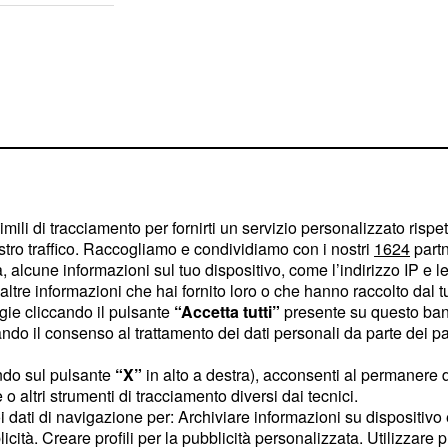
imili di tracciamento per fornirti un servizio personalizzato rispe
stro traffico. Raccogliamo e condividiamo con i nostri
1624
partn
 alcune informazioni sul tuo dispositivo, come l’indirizzo IP e le 
ltre informazioni che hai fornito loro o che hanno raccolto dal tuo
ogie cliccando il pulsante
“Accetta tutti”
presente su questo ban
o il consenso al trattamento dei dati personali da parte dei par
ale,
, ha
Jim Bridenstine
ndo sul pulsante
“X”
in alto a destra), acconsenti al permanere 
nsa di poter tornare e,
o altri strumenti di tracciamento diversi dai tecnici.
uoi dati di navigazione per: Archiviare informazioni su dispositivo 
a superficie lunare. Per
licità. Creare profili per la pubblicità personalizzata. Utilizzare p