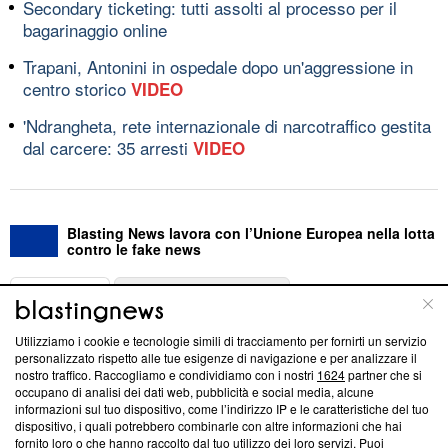
Secondary ticketing: tutti assolti al processo per il
bagarinaggio online
Trapani, Antonini in ospedale dopo un'aggressione in
centro storico
VIDEO
'Ndrangheta, rete internazionale di narcotraffico gestita
dal carcere: 35 arresti
VIDEO
Blasting News lavora con l’Unione Europea nella lotta
contro le fake news
ABOUT
LINEA EDITORIALE
Utilizziamo i cookie e tecnologie simili di tracciamento per fornirti un servizio
Questa sezione offre informazioni trasparenti su Blasting
personalizzato rispetto alle tue esigenze di navigazione e per analizzare il
nostro traffico. Raccogliamo e condividiamo con i nostri
1624
partner che si
News, sui nostri processi editoriali e su come ci impegniamo a
occupano di analisi dei dati web, pubblicità e social media, alcune
creare news di qualità. Inoltre, afferma la nostra aderenza a
informazioni sul tuo dispositivo, come l’indirizzo IP e le caratteristiche del tuo
‘Trust Project - News with Integrity’
Blasting News non è
dispositivo, i quali potrebbero combinarle con altre informazioni che hai
ancora membro del programma, ma ha richiesto di farne
fornito loro o che hanno raccolto dal tuo utilizzo dei loro servizi. Puoi