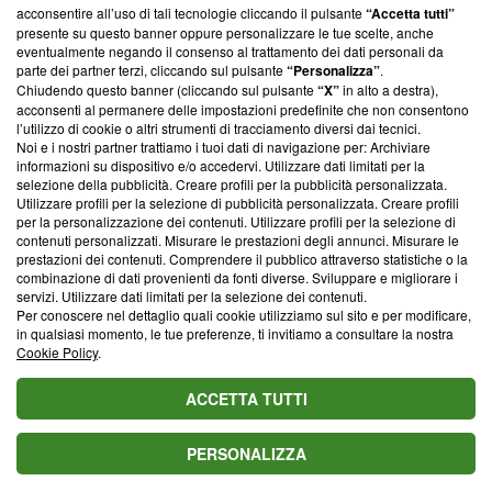
parte; Trust Project non ha ancora effettuato una verifica di
acconsentire all’uso di tali tecnologie cliccando il pulsante
“Accetta tutti”
conformità agli standard.
presente su questo banner oppure personalizzare le tue scelte, anche
eventualmente negando il consenso al trattamento dei dati personali da
parte dei partner terzi, cliccando sul pulsante
“Personalizza”
.
Su di noi
Chiudendo questo banner (cliccando sul pulsante
“X”
in alto a destra),
acconsenti al permanere delle impostazioni predefinite che non consentono
Team editoriale
l’utilizzo di cookie o altri strumenti di tracciamento diversi dai tecnici.
Noi e i nostri partner trattiamo i tuoi dati di navigazione per: Archiviare
Corporate
informazioni su dispositivo e/o accedervi. Utilizzare dati limitati per la
selezione della pubblicità. Creare profili per la pubblicità personalizzata.
Redazione
Utilizzare profili per la selezione di pubblicità personalizzata. Creare profili
per la personalizzazione dei contenuti. Utilizzare profili per la selezione di
Informativa Privacy
contenuti personalizzati. Misurare le prestazioni degli annunci. Misurare le
prestazioni dei contenuti. Comprendere il pubblico attraverso statistiche o la
Cookie Policy
combinazione di dati provenienti da fonti diverse. Sviluppare e migliorare i
servizi. Utilizzare dati limitati per la selezione dei contenuti.
Blasting SA, IDI CHE-247.845.224, Via Carlo Frasca, 3 - 6900
Per conoscere nel dettaglio quali cookie utilizziamo sul sito e per modificare,
Lugano (Svizzera) Tel:
+39 0690258937
in qualsiasi momento, le tue preferenze, ti invitiamo a consultare la nostra
Cookie Policy
.
© 2026 Blasting News
ACCETTA TUTTI
PERSONALIZZA