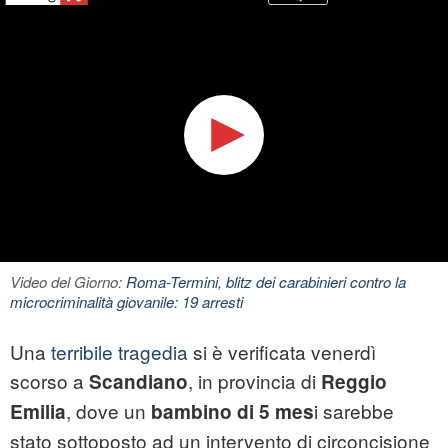
Video del Giorno:
Roma-Termini, blitz dei carabinieri contro la
microcriminalità giovanile: 19 arresti
Una
terribile tragedia
si è verificata venerdì
scorso a
, in provincia di
Scandiano
Reggio
, dove un
i sarebbe
Emilia
bambino di 5 mes
stato sottoposto ad un intervento di circoncisione