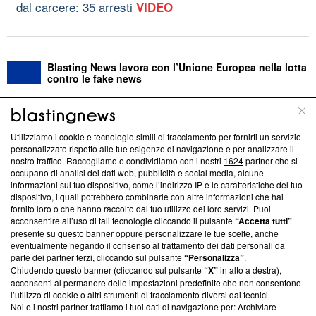
dal carcere: 35 arresti
VIDEO
Blasting News lavora con l’Unione Europea nella lotta
contro le fake news
ABOUT
LINEA EDITORIALE
Utilizziamo i cookie e tecnologie simili di tracciamento per fornirti un servizio
personalizzato rispetto alle tue esigenze di navigazione e per analizzare il
Questa sezione offre informazioni trasparenti su Blasting
nostro traffico. Raccogliamo e condividiamo con i nostri
1624
partner che si
News, sui nostri processi editoriali e su come ci impegniamo a
occupano di analisi dei dati web, pubblicità e social media, alcune
creare news di qualità. Inoltre, afferma la nostra aderenza a
informazioni sul tuo dispositivo, come l’indirizzo IP e le caratteristiche del tuo
‘Trust Project - News with Integrity’
Blasting News non è
dispositivo, i quali potrebbero combinarle con altre informazioni che hai
fornito loro o che hanno raccolto dal tuo utilizzo dei loro servizi. Puoi
ancora membro del programma, ma ha richiesto di farne
acconsentire all’uso di tali tecnologie cliccando il pulsante
“Accetta tutti”
parte; Trust Project non ha ancora effettuato una verifica di
presente su questo banner oppure personalizzare le tue scelte, anche
conformità agli standard.
eventualmente negando il consenso al trattamento dei dati personali da
parte dei partner terzi, cliccando sul pulsante
“Personalizza”
.
Su di noi
Chiudendo questo banner (cliccando sul pulsante
“X”
in alto a destra),
acconsenti al permanere delle impostazioni predefinite che non consentono
Team editoriale
l’utilizzo di cookie o altri strumenti di tracciamento diversi dai tecnici.
Noi e i nostri partner trattiamo i tuoi dati di navigazione per: Archiviare