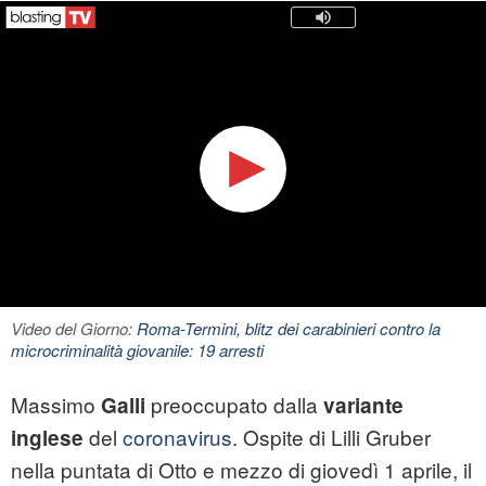
Video del Giorno:
Roma-Termini, blitz dei carabinieri contro la
microcriminalità giovanile: 19 arresti
Massimo
preoccupato dalla
Galli
variante
del
coronavirus
. Ospite di Lilli Gruber
inglese
nella puntata di Otto e mezzo di giovedì 1 aprile, il