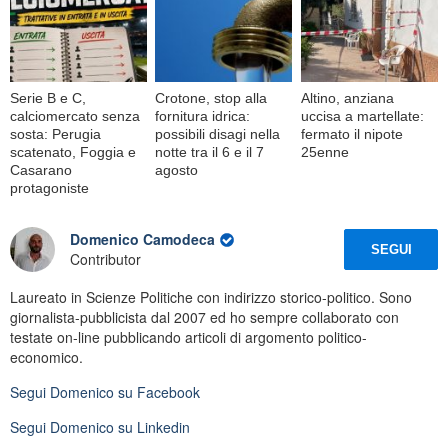
Serie B e C,
Crotone, stop alla
Altino, anziana
calciomercato senza
fornitura idrica:
uccisa a martellate:
sosta: Perugia
possibili disagi nella
fermato il nipote
scatenato, Foggia e
notte tra il 6 e il 7
25enne
Casarano
agosto
protagoniste
Domenico Camodeca
SEGUI
Contributor
Laureato in Scienze Politiche con indirizzo storico-politico. Sono
giornalista-pubblicista dal 2007 ed ho sempre collaborato con
testate on-line pubblicando articoli di argomento politico-
economico.
Segui
Domenico
su Facebook
Segui
Domenico
su Linkedin