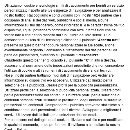
Utilizziamo i cookie e tecnologie simili di tracciamento per fornirti un servizio
Questa sezione offre informazioni trasparenti su Blasting
personalizzato rispetto alle tue esigenze di navigazione e per analizzare il
nostro traffico. Raccogliamo e condividiamo con i nostri
1624
partner che si
News, sui nostri processi editoriali e su come ci impegniamo a
occupano di analisi dei dati web, pubblicità e social media, alcune
creare news di qualità. Inoltre, afferma la nostra aderenza a
informazioni sul tuo dispositivo, come l’indirizzo IP e le caratteristiche del tuo
‘Trust Project - News with Integrity’
Blasting News non è
dispositivo, i quali potrebbero combinarle con altre informazioni che hai
ancora membro del programma, ma ha richiesto di farne
fornito loro o che hanno raccolto dal tuo utilizzo dei loro servizi. Puoi
parte; Trust Project non ha ancora effettuato una verifica di
acconsentire all’uso di tali tecnologie cliccando il pulsante
“Accetta tutti”
conformità agli standard.
presente su questo banner oppure personalizzare le tue scelte, anche
eventualmente negando il consenso al trattamento dei dati personali da
parte dei partner terzi, cliccando sul pulsante
“Personalizza”
.
Su di noi
Chiudendo questo banner (cliccando sul pulsante
“X”
in alto a destra),
acconsenti al permanere delle impostazioni predefinite che non consentono
Team editoriale
l’utilizzo di cookie o altri strumenti di tracciamento diversi dai tecnici.
Noi e i nostri partner trattiamo i tuoi dati di navigazione per: Archiviare
Corporate
informazioni su dispositivo e/o accedervi. Utilizzare dati limitati per la
selezione della pubblicità. Creare profili per la pubblicità personalizzata.
Redazione
Utilizzare profili per la selezione di pubblicità personalizzata. Creare profili
per la personalizzazione dei contenuti. Utilizzare profili per la selezione di
Informativa Privacy
contenuti personalizzati. Misurare le prestazioni degli annunci. Misurare le
prestazioni dei contenuti. Comprendere il pubblico attraverso statistiche o la
Cookie Policy
combinazione di dati provenienti da fonti diverse. Sviluppare e migliorare i
servizi. Utilizzare dati limitati per la selezione dei contenuti.
Blasting SA, IDI CHE-247.845.224, Via Carlo Frasca, 3 - 6900
Per conoscere nel dettaglio quali cookie utilizziamo sul sito e per modificare,
Lugano (Svizzera) Tel:
+39 0690258937
in qualsiasi momento, le tue preferenze, ti invitiamo a consultare la nostra
Cookie Policy
.