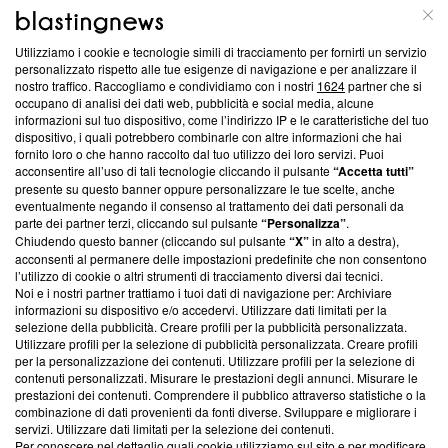
ABOUT
LINEA EDITORIALE
Utilizziamo i cookie e tecnologie simili di tracciamento per fornirti un servizio
Questa sezione offre informazioni trasparenti su Blasting
personalizzato rispetto alle tue esigenze di navigazione e per analizzare il
nostro traffico. Raccogliamo e condividiamo con i nostri
1624
partner che si
News, sui nostri processi editoriali e su come ci impegniamo a
occupano di analisi dei dati web, pubblicità e social media, alcune
creare news di qualità. Inoltre, afferma la nostra aderenza a
informazioni sul tuo dispositivo, come l’indirizzo IP e le caratteristiche del tuo
‘Trust Project - News with Integrity’
Blasting News non è
dispositivo, i quali potrebbero combinarle con altre informazioni che hai
ancora membro del programma, ma ha richiesto di farne
fornito loro o che hanno raccolto dal tuo utilizzo dei loro servizi. Puoi
parte; Trust Project non ha ancora effettuato una verifica di
acconsentire all’uso di tali tecnologie cliccando il pulsante
“Accetta tutti”
conformità agli standard.
presente su questo banner oppure personalizzare le tue scelte, anche
eventualmente negando il consenso al trattamento dei dati personali da
parte dei partner terzi, cliccando sul pulsante
“Personalizza”
.
Su di noi
Chiudendo questo banner (cliccando sul pulsante
“X”
in alto a destra),
acconsenti al permanere delle impostazioni predefinite che non consentono
Team editoriale
l’utilizzo di cookie o altri strumenti di tracciamento diversi dai tecnici.
Noi e i nostri partner trattiamo i tuoi dati di navigazione per: Archiviare
Corporate
informazioni su dispositivo e/o accedervi. Utilizzare dati limitati per la
selezione della pubblicità. Creare profili per la pubblicità personalizzata.
Redazione
Utilizzare profili per la selezione di pubblicità personalizzata. Creare profili
per la personalizzazione dei contenuti. Utilizzare profili per la selezione di
Informativa Privacy
contenuti personalizzati. Misurare le prestazioni degli annunci. Misurare le
prestazioni dei contenuti. Comprendere il pubblico attraverso statistiche o la
Cookie Policy
combinazione di dati provenienti da fonti diverse. Sviluppare e migliorare i
servizi. Utilizzare dati limitati per la selezione dei contenuti.
Blasting SA, IDI CHE-247.845.224, Via Carlo Frasca, 3 - 6900
Per conoscere nel dettaglio quali cookie utilizziamo sul sito e per modificare,