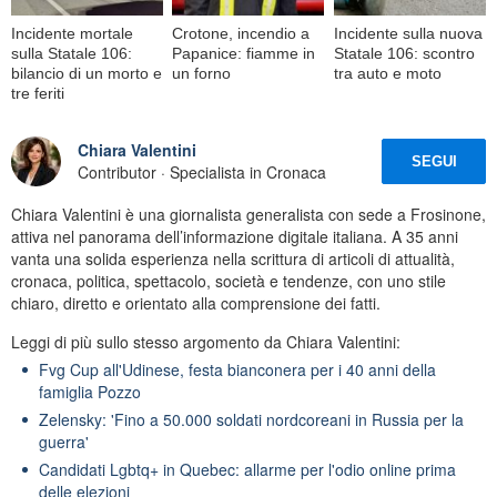
Incidente mortale
Crotone, incendio a
Incidente sulla nuova
sulla Statale 106:
Papanice: fiamme in
Statale 106: scontro
bilancio di un morto e
un forno
tra auto e moto
tre feriti
Chiara Valentini
SEGUI
Contributor · Specialista in Cronaca
Chiara Valentini è una giornalista generalista con sede a Frosinone,
attiva nel panorama dell’informazione digitale italiana. A 35 anni
vanta una solida esperienza nella scrittura di articoli di attualità,
cronaca, politica, spettacolo, società e tendenze, con uno stile
chiaro, diretto e orientato alla comprensione dei fatti.
Leggi di più sullo stesso argomento da Chiara Valentini:
Fvg Cup all'Udinese, festa bianconera per i 40 anni della
famiglia Pozzo
Zelensky: 'Fino a 50.000 soldati nordcoreani in Russia per la
guerra'
Candidati Lgbtq+ in Quebec: allarme per l'odio online prima
delle elezioni