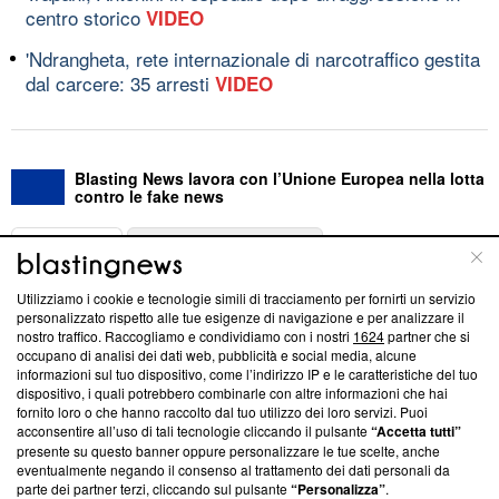
centro storico
VIDEO
'Ndrangheta, rete internazionale di narcotraffico gestita
dal carcere: 35 arresti
VIDEO
Blasting News lavora con l’Unione Europea nella lotta
contro le fake news
ABOUT
LINEA EDITORIALE
Utilizziamo i cookie e tecnologie simili di tracciamento per fornirti un servizio
Questa sezione offre informazioni trasparenti su Blasting
personalizzato rispetto alle tue esigenze di navigazione e per analizzare il
nostro traffico. Raccogliamo e condividiamo con i nostri
1624
partner che si
News, sui nostri processi editoriali e su come ci impegniamo a
occupano di analisi dei dati web, pubblicità e social media, alcune
creare news di qualità. Inoltre, afferma la nostra aderenza a
informazioni sul tuo dispositivo, come l’indirizzo IP e le caratteristiche del tuo
‘Trust Project - News with Integrity’
Blasting News non è
dispositivo, i quali potrebbero combinarle con altre informazioni che hai
ancora membro del programma, ma ha richiesto di farne
fornito loro o che hanno raccolto dal tuo utilizzo dei loro servizi. Puoi
parte; Trust Project non ha ancora effettuato una verifica di
acconsentire all’uso di tali tecnologie cliccando il pulsante
“Accetta tutti”
conformità agli standard.
presente su questo banner oppure personalizzare le tue scelte, anche
eventualmente negando il consenso al trattamento dei dati personali da
parte dei partner terzi, cliccando sul pulsante
“Personalizza”
.
Su di noi