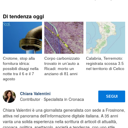
Di tendenza oggi
Crotone, stop alla
Corpo carbonizzato
Calabria, Terremoto:
fornitura idrica:
trovato in un’auto a
registrata scossa 3.5
possibili disagi nella
Ricadi: morto un
nel territorio di Celico
notte tra il 6 e il 7
anziano di 81 anni
agosto
Chiara Valentini
SEGUI
Contributor · Specialista in Cronaca
Chiara Valentini è una giornalista generalista con sede a Frosinone,
attiva nel panorama dell’informazione digitale italiana. A 35 anni
vanta una solida esperienza nella scrittura di articoli di attualità,
cronaca, politica, spettacolo, società e tendenze, con uno stile