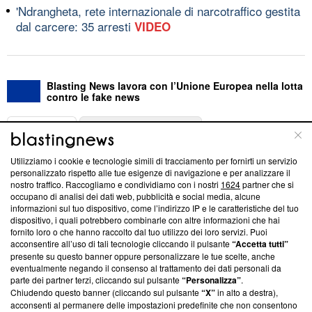
'Ndrangheta, rete internazionale di narcotraffico gestita
dal carcere: 35 arresti
VIDEO
Blasting News lavora con l’Unione Europea nella lotta
contro le fake news
ABOUT
LINEA EDITORIALE
Utilizziamo i cookie e tecnologie simili di tracciamento per fornirti un servizio
Questa sezione offre informazioni trasparenti su Blasting
personalizzato rispetto alle tue esigenze di navigazione e per analizzare il
nostro traffico. Raccogliamo e condividiamo con i nostri
1624
partner che si
News, sui nostri processi editoriali e su come ci impegniamo a
occupano di analisi dei dati web, pubblicità e social media, alcune
creare news di qualità. Inoltre, afferma la nostra aderenza a
informazioni sul tuo dispositivo, come l’indirizzo IP e le caratteristiche del tuo
‘Trust Project - News with Integrity’
Blasting News non è
dispositivo, i quali potrebbero combinarle con altre informazioni che hai
ancora membro del programma, ma ha richiesto di farne
fornito loro o che hanno raccolto dal tuo utilizzo dei loro servizi. Puoi
parte; Trust Project non ha ancora effettuato una verifica di
acconsentire all’uso di tali tecnologie cliccando il pulsante
“Accetta tutti”
conformità agli standard.
presente su questo banner oppure personalizzare le tue scelte, anche
eventualmente negando il consenso al trattamento dei dati personali da
parte dei partner terzi, cliccando sul pulsante
“Personalizza”
.
Su di noi
Chiudendo questo banner (cliccando sul pulsante
“X”
in alto a destra),
acconsenti al permanere delle impostazioni predefinite che non consentono
Team editoriale