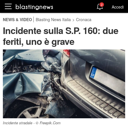
2
Accedi
NEWS & VIDEO
Blasting News Italia
>
Cronaca
Incidente sulla S.P. 160: due
feriti, uno è grave
Incidente stradale - © Freepik.Com