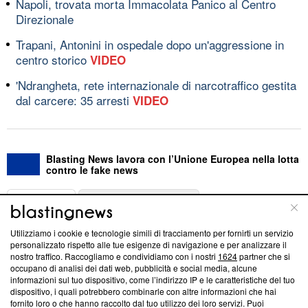
Napoli, trovata morta Immacolata Panico al Centro
Direzionale
Trapani, Antonini in ospedale dopo un'aggressione in
centro storico
VIDEO
'Ndrangheta, rete internazionale di narcotraffico gestita
dal carcere: 35 arresti
VIDEO
Blasting News lavora con l’Unione Europea nella lotta
contro le fake news
ABOUT
LINEA EDITORIALE
Utilizziamo i cookie e tecnologie simili di tracciamento per fornirti un servizio
Questa sezione offre informazioni trasparenti su Blasting
personalizzato rispetto alle tue esigenze di navigazione e per analizzare il
nostro traffico. Raccogliamo e condividiamo con i nostri
1624
partner che si
News, sui nostri processi editoriali e su come ci impegniamo a
occupano di analisi dei dati web, pubblicità e social media, alcune
creare news di qualità. Inoltre, afferma la nostra aderenza a
informazioni sul tuo dispositivo, come l’indirizzo IP e le caratteristiche del tuo
‘Trust Project - News with Integrity’
Blasting News non è
dispositivo, i quali potrebbero combinarle con altre informazioni che hai
ancora membro del programma, ma ha richiesto di farne
fornito loro o che hanno raccolto dal tuo utilizzo dei loro servizi. Puoi