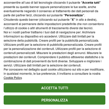
parte; Trust Project non ha ancora effettuato una verifica di
acconsentire all’uso di tali tecnologie cliccando il pulsante
“Accetta tutti”
conformità agli standard.
presente su questo banner oppure personalizzare le tue scelte, anche
eventualmente negando il consenso al trattamento dei dati personali da
parte dei partner terzi, cliccando sul pulsante
“Personalizza”
.
Su di noi
Chiudendo questo banner (cliccando sul pulsante
“X”
in alto a destra),
acconsenti al permanere delle impostazioni predefinite che non consentono
Team editoriale
l’utilizzo di cookie o altri strumenti di tracciamento diversi dai tecnici.
Noi e i nostri partner trattiamo i tuoi dati di navigazione per: Archiviare
Corporate
informazioni su dispositivo e/o accedervi. Utilizzare dati limitati per la
selezione della pubblicità. Creare profili per la pubblicità personalizzata.
Redazione
Utilizzare profili per la selezione di pubblicità personalizzata. Creare profili
per la personalizzazione dei contenuti. Utilizzare profili per la selezione di
Informativa Privacy
contenuti personalizzati. Misurare le prestazioni degli annunci. Misurare le
prestazioni dei contenuti. Comprendere il pubblico attraverso statistiche o la
Cookie Policy
combinazione di dati provenienti da fonti diverse. Sviluppare e migliorare i
servizi. Utilizzare dati limitati per la selezione dei contenuti.
Blasting SA, IDI CHE-247.845.224, Via Carlo Frasca, 3 - 6900
Per conoscere nel dettaglio quali cookie utilizziamo sul sito e per modificare,
Lugano (Svizzera) Tel:
+39 0690258937
in qualsiasi momento, le tue preferenze, ti invitiamo a consultare la nostra
Cookie Policy
.
© 2026 Blasting News
ACCETTA TUTTI
PERSONALIZZA