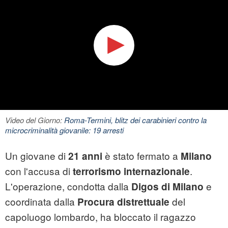
Video del Giorno:
Roma-Termini, blitz dei carabinieri contro la
microcriminalità giovanile: 19 arresti
Un giovane di
è stato fermato a
21 anni
Milano
con l'accusa di
.
terrorismo internazionale
L'operazione, condotta dalla
e
Digos di Milano
coordinata dalla
del
Procura distrettuale
capoluogo lombardo, ha bloccato il ragazzo