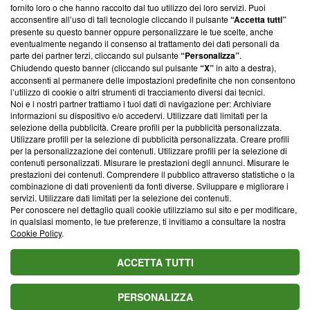
ancora membro del programma, ma ha richiesto di farne
fornito loro o che hanno raccolto dal tuo utilizzo dei loro servizi. Puoi
parte; Trust Project non ha ancora effettuato una verifica di
acconsentire all’uso di tali tecnologie cliccando il pulsante
“Accetta tutti”
conformità agli standard.
presente su questo banner oppure personalizzare le tue scelte, anche
eventualmente negando il consenso al trattamento dei dati personali da
parte dei partner terzi, cliccando sul pulsante
“Personalizza”
.
Su di noi
Chiudendo questo banner (cliccando sul pulsante
“X”
in alto a destra),
acconsenti al permanere delle impostazioni predefinite che non consentono
Team editoriale
l’utilizzo di cookie o altri strumenti di tracciamento diversi dai tecnici.
Noi e i nostri partner trattiamo i tuoi dati di navigazione per: Archiviare
Corporate
informazioni su dispositivo e/o accedervi. Utilizzare dati limitati per la
selezione della pubblicità. Creare profili per la pubblicità personalizzata.
Redazione
Utilizzare profili per la selezione di pubblicità personalizzata. Creare profili
per la personalizzazione dei contenuti. Utilizzare profili per la selezione di
Informativa Privacy
contenuti personalizzati. Misurare le prestazioni degli annunci. Misurare le
prestazioni dei contenuti. Comprendere il pubblico attraverso statistiche o la
Cookie Policy
combinazione di dati provenienti da fonti diverse. Sviluppare e migliorare i
servizi. Utilizzare dati limitati per la selezione dei contenuti.
Blasting SA, IDI CHE-247.845.224, Via Carlo Frasca, 3 - 6900
Per conoscere nel dettaglio quali cookie utilizziamo sul sito e per modificare,
Lugano (Svizzera) Tel:
+39 0690258937
in qualsiasi momento, le tue preferenze, ti invitiamo a consultare la nostra
Cookie Policy
.
© 2026 Blasting News
ACCETTA TUTTI
PERSONALIZZA