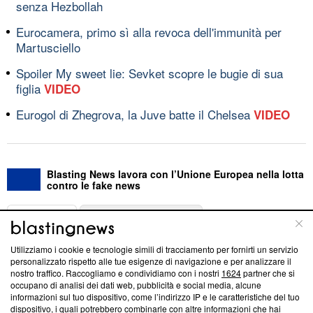
senza Hezbollah
Eurocamera, primo sì alla revoca dell'immunità per
Martusciello
Spoiler My sweet lie: Sevket scopre le bugie di sua
figlia
VIDEO
Eurogol di Zhegrova, la Juve batte il Chelsea
VIDEO
Blasting News lavora con l’Unione Europea nella lotta
contro le fake news
ABOUT
LINEA EDITORIALE
Utilizziamo i cookie e tecnologie simili di tracciamento per fornirti un servizio
Questa sezione offre informazioni trasparenti su Blasting
personalizzato rispetto alle tue esigenze di navigazione e per analizzare il
nostro traffico. Raccogliamo e condividiamo con i nostri
1624
partner che si
News, sui nostri processi editoriali e su come ci impegniamo a
occupano di analisi dei dati web, pubblicità e social media, alcune
creare news di qualità. Inoltre, afferma la nostra aderenza a
informazioni sul tuo dispositivo, come l’indirizzo IP e le caratteristiche del tuo
‘Trust Project - News with Integrity’
Blasting News non è
dispositivo, i quali potrebbero combinarle con altre informazioni che hai