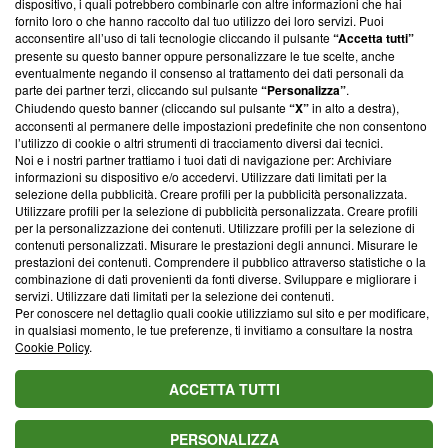
dispositivo, i quali potrebbero combinarle con altre informazioni che hai
ancora membro del programma, ma ha richiesto di farne
fornito loro o che hanno raccolto dal tuo utilizzo dei loro servizi. Puoi
parte; Trust Project non ha ancora effettuato una verifica di
acconsentire all’uso di tali tecnologie cliccando il pulsante
“Accetta tutti”
conformità agli standard.
presente su questo banner oppure personalizzare le tue scelte, anche
eventualmente negando il consenso al trattamento dei dati personali da
parte dei partner terzi, cliccando sul pulsante
“Personalizza”
.
Su di noi
Chiudendo questo banner (cliccando sul pulsante
“X”
in alto a destra),
acconsenti al permanere delle impostazioni predefinite che non consentono
Team editoriale
l’utilizzo di cookie o altri strumenti di tracciamento diversi dai tecnici.
Noi e i nostri partner trattiamo i tuoi dati di navigazione per: Archiviare
Corporate
informazioni su dispositivo e/o accedervi. Utilizzare dati limitati per la
selezione della pubblicità. Creare profili per la pubblicità personalizzata.
Redazione
Utilizzare profili per la selezione di pubblicità personalizzata. Creare profili
per la personalizzazione dei contenuti. Utilizzare profili per la selezione di
Informativa Privacy
contenuti personalizzati. Misurare le prestazioni degli annunci. Misurare le
prestazioni dei contenuti. Comprendere il pubblico attraverso statistiche o la
Cookie Policy
combinazione di dati provenienti da fonti diverse. Sviluppare e migliorare i
servizi. Utilizzare dati limitati per la selezione dei contenuti.
Blasting SA, IDI CHE-247.845.224, Via Carlo Frasca, 3 - 6900
Per conoscere nel dettaglio quali cookie utilizziamo sul sito e per modificare,
Lugano (Svizzera) Tel:
+39 0690258937
in qualsiasi momento, le tue preferenze, ti invitiamo a consultare la nostra
Cookie Policy
.
© 2026 Blasting News
ACCETTA TUTTI
PERSONALIZZA