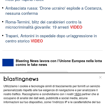
Ambasciata russa: 'Drone ucraino' esplode a Costanza,
nessuna conferma
Roma-Termini, blitz dei carabinieri contro la
microcriminalità giovanile: 19 arresti
VIDEO
Trapani, Antonini in ospedale dopo un'aggressione in
centro storico
VIDEO
Blasting News lavora con l’Unione Europea nella lotta
contro le fake news
ABOUT
LINEA EDITORIALE
Utilizziamo i cookie e tecnologie simili di tracciamento per fornirti un servizio
Questa sezione offre informazioni trasparenti su Blasting
personalizzato rispetto alle tue esigenze di navigazione e per analizzare il
nostro traffico. Raccogliamo e condividiamo con i nostri
1624
partner che si
News, sui nostri processi editoriali e su come ci impegniamo a
occupano di analisi dei dati web, pubblicità e social media, alcune
creare news di qualità. Inoltre, afferma la nostra aderenza a
informazioni sul tuo dispositivo, come l’indirizzo IP e le caratteristiche del tuo
‘Trust Project - News with Integrity’
Blasting News non è