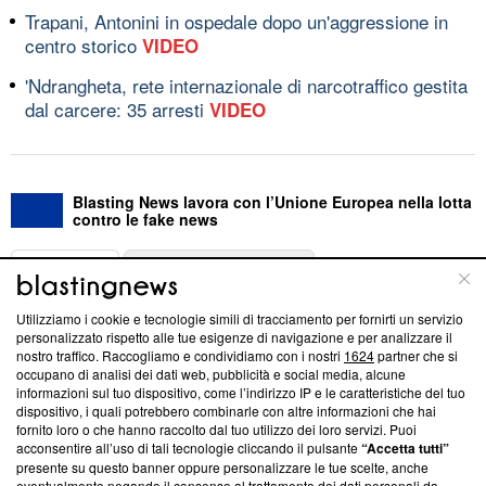
Trapani, Antonini in ospedale dopo un'aggressione in
centro storico
VIDEO
'Ndrangheta, rete internazionale di narcotraffico gestita
dal carcere: 35 arresti
VIDEO
Blasting News lavora con l’Unione Europea nella lotta
contro le fake news
ABOUT
LINEA EDITORIALE
Utilizziamo i cookie e tecnologie simili di tracciamento per fornirti un servizio
Questa sezione offre informazioni trasparenti su Blasting
personalizzato rispetto alle tue esigenze di navigazione e per analizzare il
nostro traffico. Raccogliamo e condividiamo con i nostri
1624
partner che si
News, sui nostri processi editoriali e su come ci impegniamo a
occupano di analisi dei dati web, pubblicità e social media, alcune
creare news di qualità. Inoltre, afferma la nostra aderenza a
informazioni sul tuo dispositivo, come l’indirizzo IP e le caratteristiche del tuo
‘Trust Project - News with Integrity’
Blasting News non è
dispositivo, i quali potrebbero combinarle con altre informazioni che hai
ancora membro del programma, ma ha richiesto di farne
fornito loro o che hanno raccolto dal tuo utilizzo dei loro servizi. Puoi
parte; Trust Project non ha ancora effettuato una verifica di
acconsentire all’uso di tali tecnologie cliccando il pulsante
“Accetta tutti”
conformità agli standard.
presente su questo banner oppure personalizzare le tue scelte, anche
eventualmente negando il consenso al trattamento dei dati personali da