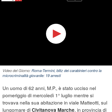
Video del Giorno:
Roma-Termini, blitz dei carabinieri contro la
microcriminalità giovanile: 19 arresti
Un uomo di 62 anni, M.P., è stato ucciso nel
pomeriggio di mercoledì 1° luglio mentre si
trovava nella sua abitazione in viale Matteotti, sul
lungomare di
, in provincia di
Civitanova Marche