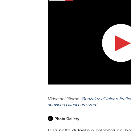
Video del Giorno:
Gonzalez all'Inter e Fratt
convince i tifosi nerazzurri
Photo Gallery
2
Una notte di
e celebrazioni ha
festa