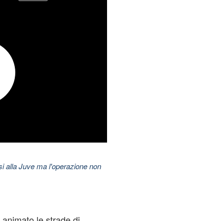
esi alla Juve ma l'operazione non
 animato le strade di