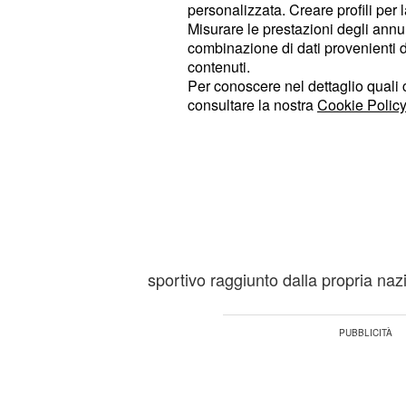
nel prossimo decisivo incont
Francia
personalizzata. Creare profili per 
Misurare le prestazioni degli annun
combinazione di dati provenienti da 
I festeggiamenti a Fog
contenuti.
partecipazione
Per conoscere nel dettaglio quali c
consultare la nostra
Cookie Policy
I
si sono svolti in
festeggiamenti
registrare particolari criticità per l’
or
massiccia presenza di partecipanti 
ampiamente visibile in diversi punti 
la forte coesione della comunità m
voluto così sottolineare l’importanza
sportivo raggiunto dalla propria naz