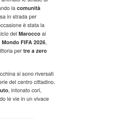
uando la
comunità
esa in strada per
occasione è stata la
lcio del
ai
Marocco
,
l Mondo FIFA 2026
ttoria per
tre a zero
occhina si sono riversati
erie del centro cittadino.
, intonato cori,
auto
do le vie in un vivace