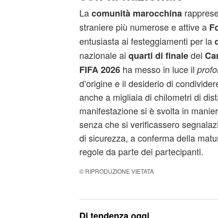
La
rapprese
comunità marocchina
straniere più numerose e attive a
F
entusiasta ai festeggiamenti per la
nazionale ai
del
quarti di finale
Ca
ha messo in luce il
FIFA 2026
prof
d’origine e il desiderio di condivider
anche a migliaia di chilometri di dist
manifestazione si è svolta in manier
senza che si verificassero segnalazi
di sicurezza, a conferma della maturi
regole da parte dei partecipanti.
© RIPRODUZIONE VIETATA
Di tendenza oggi