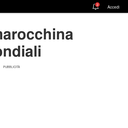
2
Accedi
 marocchina
ondiali