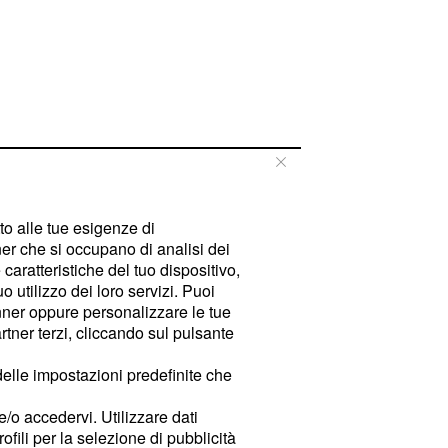
tto alle tue esigenze di
er che si occupano di analisi dei
caratteristiche del tuo dispositivo,
 utilizzo dei loro servizi. Puoi
ner oppure personalizzare le tue
tner terzi, cliccando sul pulsante
delle impostazioni predefinite che
e/o accedervi. Utilizzare dati
rofili per la selezione di pubblicità