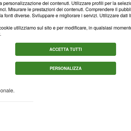
ro dei quarti di finale.
la personalizzazione dei contenuti. Utilizzare profili per la selez
ci. Misurare le prestazioni dei contenuti. Comprendere il pubblic
fonti diverse. Sviluppare e migliorare i servizi. Utilizzare dati l
gia: dettagli e
ookie utilizziamo sul sito e per modificare, in qualsiasi momento,
.
 modo esemplare, senza
. La
dine pubblico
ACCETTA TUTTI
ha reso l’evento
della città, testimoniando
PERSONALIZZA
arocchina. Questa ha
 del prestigioso risultato
ionale.