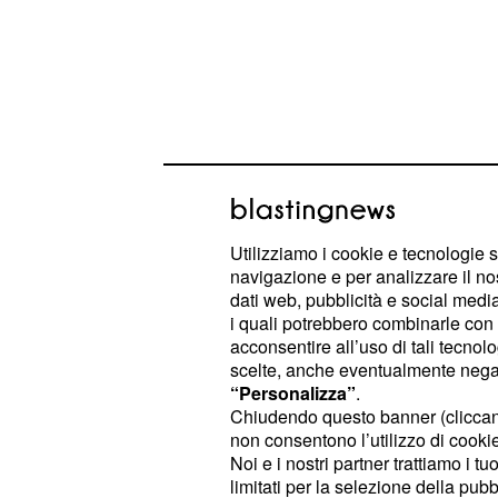
Utilizziamo i cookie e tecnologie s
navigazione e per analizzare il no
dati web, pubblicità e social media,
i quali potrebbero combinarle con a
Le manifestazioni di entusiasmo so
acconsentire all’uso di tali tecnol
scelte, anche eventualmente negand
parte della notte, coinvolgendo inter
“Personalizza”
.
anziani, in un
clima di vibrante part
Chiudendo questo banner (clicca
hanno sventolato in og
non consentono l’utilizzo di cookie 
del Marocco
Noi e i nostri partner trattiamo i t
città mentre la nazionale si prepara 
limitati per la selezione della pubb