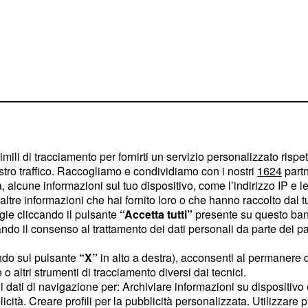
imili di tracciamento per fornirti un servizio personalizzato rispe
stro traffico. Raccogliamo e condividiamo con i nostri
1624
partn
 alcune informazioni sul tuo dispositivo, come l’indirizzo IP e le 
ltre informazioni che hai fornito loro o che hanno raccolto dal tuo
no proseguite per gran
ogie cliccando il pulsante
“Accetta tutti”
presente su questo ban
o il consenso al trattamento dei dati personali da parte dei par
e famiglie, giovani e
. Le
ecipazione
bandiere
ndo sul pulsante
“X”
in alto a destra), acconsenti al permanere 
ni angolo, colorando la
o altri strumenti di tracciamento diversi dai tecnici.
uoi dati di navigazione per: Archiviare informazioni su dispositivo 
ora ad affrontare la
licità. Creare profili per la pubblicità personalizzata. Utilizzare p