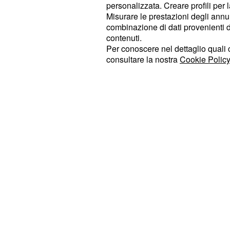
personalizzata. Creare profili per 
che serviranno per la creazione d
Misurare le prestazioni degli annun
Quando i gamberi saranno puliti, tagl
combinazione di dati provenienti da 
tenerli da parte. In un pentolino ve
contenuti.
Per conoscere nel dettaglio quali c
e aggungere gli scarti dei gamberi, 
consultare la nostra
Cookie Policy
30 minuti in mo che si formi un brod