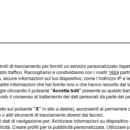
imili di tracciamento per fornirti un servizio personalizzato rispe
stro traffico. Raccogliamo e condividiamo con i nostri
1624
partn
 gamberi. Prendere una
 alcune informazioni sul tuo dispositivo, come l’indirizzo IP e le 
ltre informazioni che hai fornito loro o che hanno raccolto dal tuo
 solo 4-5 per la
ogie cliccando il pulsante
“Accetta tutti”
presente su questo ban
 in abbondante acqua
o il consenso al trattamento dei dati personali da parte dei par
 il tempo scolarli con la
ndo sul pulsante
“X”
in alto a destra), acconsenti al permanere 
 poi procedere con la
o altri strumenti di tracciamento diversi dai tecnici.
sta, la coda, e filetto
uoi dati di navigazione per: Archiviare informazioni su dispositivo 
e via la testa e la coda
licità. Creare profili per la pubblicità personalizzata. Utilizzare p