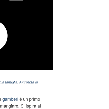
ia famiglia: Akif tenta di
 e
gamberi
è un primo
mangiare. Si ispira al