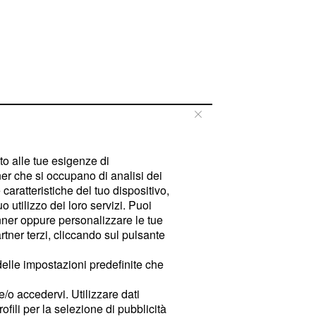
tto alle tue esigenze di
er che si occupano di analisi dei
caratteristiche del tuo dispositivo,
 utilizzo dei loro servizi. Puoi
ner oppure personalizzare le tue
tner terzi, cliccando sul pulsante
delle impostazioni predefinite che
e/o accedervi. Utilizzare dati
rofili per la selezione di pubblicità