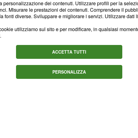
la personalizzazione dei contenuti. Utilizzare profili per la selez
el fumetto di pesce.
ci. Misurare le prestazioni dei contenuti. Comprendere il pubblic
iarli a piccoli pezzi e
fonti diverse. Sviluppare e migliorare i servizi. Utilizzare dati l
rsare mezzo litro di acqua
ookie utilizziamo sul sito e per modificare, in qualsiasi momento,
lasciar cuocere per circa
.
etto saporito.
ACCETTA TUTTI
PERSONALIZZA