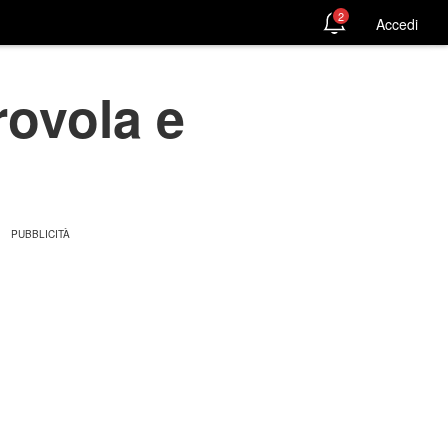
2
Accedi
rovola e