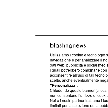
Utilizziamo i cookie e tecnologie s
navigazione e per analizzare il no
La prima cosa da preparare sono i
dati web, pubblicità e social media,
i quali potrebbero combinarle con a
parte di gamberi, lasciarne da parte
acconsentire all’uso di tali tecnol
decorazione e lasciarli sbollentare
scelte, anche eventualmente negand
salata per circa 10 minuti. Trascorso
“Personalizza”
.
Chiudendo questo banner (clicca
schiumarola, lasciarli raffreddare e
non consentono l’utilizzo di cookie 
pulizia.
Eliminare le zampette, la te
Noi e i nostri partner trattiamo i t
nero quello intestinale.
Non gettar
limitati per la selezione della pubb