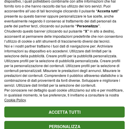
dispositivo, i quali potrebbero combinarle con altre informazioni che hai
ancora membro del programma, ma ha richiesto di farne
fornito loro o che hanno raccolto dal tuo utilizzo dei loro servizi. Puoi
parte; Trust Project non ha ancora effettuato una verifica di
acconsentire all’uso di tali tecnologie cliccando il pulsante
“Accetta tutti”
conformità agli standard.
presente su questo banner oppure personalizzare le tue scelte, anche
eventualmente negando il consenso al trattamento dei dati personali da
parte dei partner terzi, cliccando sul pulsante
“Personalizza”
.
Su di noi
Chiudendo questo banner (cliccando sul pulsante
“X”
in alto a destra),
acconsenti al permanere delle impostazioni predefinite che non consentono
Team editoriale
l’utilizzo di cookie o altri strumenti di tracciamento diversi dai tecnici.
Noi e i nostri partner trattiamo i tuoi dati di navigazione per: Archiviare
Corporate
informazioni su dispositivo e/o accedervi. Utilizzare dati limitati per la
selezione della pubblicità. Creare profili per la pubblicità personalizzata.
Redazione
Utilizzare profili per la selezione di pubblicità personalizzata. Creare profili
per la personalizzazione dei contenuti. Utilizzare profili per la selezione di
Informativa Privacy
contenuti personalizzati. Misurare le prestazioni degli annunci. Misurare le
prestazioni dei contenuti. Comprendere il pubblico attraverso statistiche o la
Cookie Policy
combinazione di dati provenienti da fonti diverse. Sviluppare e migliorare i
servizi. Utilizzare dati limitati per la selezione dei contenuti.
Blasting SA, IDI CHE-247.845.224, Via Carlo Frasca, 3 - 6900
Per conoscere nel dettaglio quali cookie utilizziamo sul sito e per modificare,
Lugano (Svizzera) Tel:
+39 0690258937
in qualsiasi momento, le tue preferenze, ti invitiamo a consultare la nostra
Cookie Policy
.
© 2026 Blasting News
ACCETTA TUTTI
PERSONALIZZA