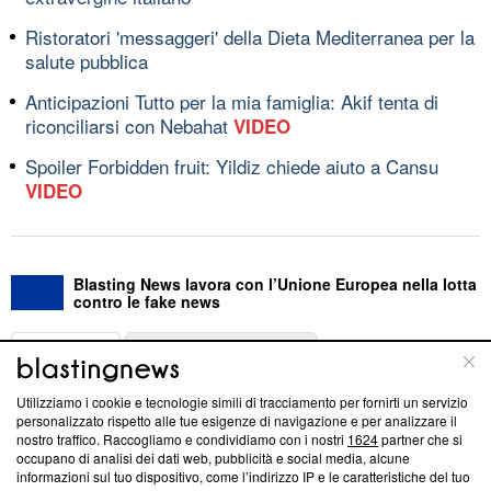
Ristoratori 'messaggeri' della Dieta Mediterranea per la
salute pubblica
Anticipazioni Tutto per la mia famiglia: Akif tenta di
riconciliarsi con Nebahat
VIDEO
Spoiler Forbidden fruit: Yildiz chiede aiuto a Cansu
VIDEO
Blasting News lavora con l’Unione Europea nella lotta
contro le fake news
ABOUT
LINEA EDITORIALE
Utilizziamo i cookie e tecnologie simili di tracciamento per fornirti un servizio
Questa sezione offre informazioni trasparenti su Blasting
personalizzato rispetto alle tue esigenze di navigazione e per analizzare il
nostro traffico. Raccogliamo e condividiamo con i nostri
1624
partner che si
News, sui nostri processi editoriali e su come ci impegniamo a
occupano di analisi dei dati web, pubblicità e social media, alcune
creare news di qualità. Inoltre, afferma la nostra aderenza a
informazioni sul tuo dispositivo, come l’indirizzo IP e le caratteristiche del tuo
‘Trust Project - News with Integrity’
Blasting News non è