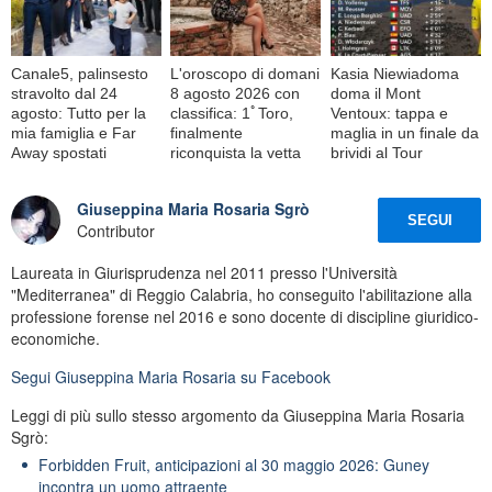
Canale5, palinsesto
L'oroscopo di domani
Kasia Niewiadoma
stravolto dal 24
8 agosto 2026 con
doma il Mont
agosto: Tutto per la
classifica: 1ﾟToro,
Ventoux: tappa e
mia famiglia e Far
finalmente
maglia in un finale da
Away spostati
riconquista la vetta
brividi al Tour
Giuseppina Maria Rosaria Sgrò
SEGUI
Contributor
Laureata in Giurisprudenza nel 2011 presso l'Università
"Mediterranea" di Reggio Calabria, ho conseguito l'abilitazione alla
professione forense nel 2016 e sono docente di discipline giuridico-
economiche.
Segui
Giuseppina Maria Rosaria
su Facebook
Leggi di più sullo stesso argomento da Giuseppina Maria Rosaria
Sgrò:
Forbidden Fruit, anticipazioni al 30 maggio 2026: Guney
incontra un uomo attraente