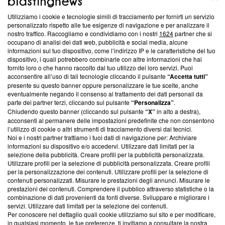
Utilizziamo i cookie e tecnologie simili di tracciamento per fornirti un servizio
Questa sezione offre informazioni trasparenti su Blasting
personalizzato rispetto alle tue esigenze di navigazione e per analizzare il
nostro traffico. Raccogliamo e condividiamo con i nostri
1624
partner che si
News, sui nostri processi editoriali e su come ci impegniamo a
occupano di analisi dei dati web, pubblicità e social media, alcune
creare news di qualità. Inoltre, afferma la nostra aderenza a
informazioni sul tuo dispositivo, come l’indirizzo IP e le caratteristiche del tuo
‘Trust Project - News with Integrity’
Blasting News non è
dispositivo, i quali potrebbero combinarle con altre informazioni che hai
ancora membro del programma, ma ha richiesto di farne
fornito loro o che hanno raccolto dal tuo utilizzo dei loro servizi. Puoi
parte; Trust Project non ha ancora effettuato una verifica di
acconsentire all’uso di tali tecnologie cliccando il pulsante
“Accetta tutti”
conformità agli standard.
presente su questo banner oppure personalizzare le tue scelte, anche
eventualmente negando il consenso al trattamento dei dati personali da
parte dei partner terzi, cliccando sul pulsante
“Personalizza”
.
Su di noi
Chiudendo questo banner (cliccando sul pulsante
“X”
in alto a destra),
acconsenti al permanere delle impostazioni predefinite che non consentono
Team editoriale
l’utilizzo di cookie o altri strumenti di tracciamento diversi dai tecnici.
Noi e i nostri partner trattiamo i tuoi dati di navigazione per: Archiviare
Corporate
informazioni su dispositivo e/o accedervi. Utilizzare dati limitati per la
selezione della pubblicità. Creare profili per la pubblicità personalizzata.
Redazione
Utilizzare profili per la selezione di pubblicità personalizzata. Creare profili
per la personalizzazione dei contenuti. Utilizzare profili per la selezione di
Informativa Privacy
contenuti personalizzati. Misurare le prestazioni degli annunci. Misurare le
prestazioni dei contenuti. Comprendere il pubblico attraverso statistiche o la
Cookie Policy
combinazione di dati provenienti da fonti diverse. Sviluppare e migliorare i
servizi. Utilizzare dati limitati per la selezione dei contenuti.
Blasting SA, IDI CHE-247.845.224, Via Carlo Frasca, 3 - 6900
Per conoscere nel dettaglio quali cookie utilizziamo sul sito e per modificare,
Lugano (Svizzera) Tel:
+39 0690258937
in qualsiasi momento, le tue preferenze, ti invitiamo a consultare la nostra