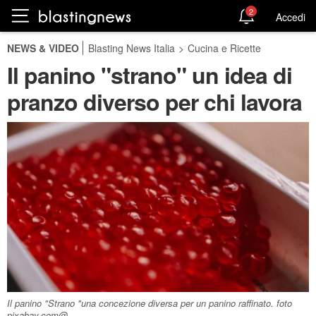
2
Accedi
NEWS & VIDEO
Blasting News Italia
>
Cucina e Ricette
Il panino "strano" un idea di
pranzo diverso per chi lavora
Il panino "Strano "una concezione diversa per un panino raffinato. foto
pixabay.com@