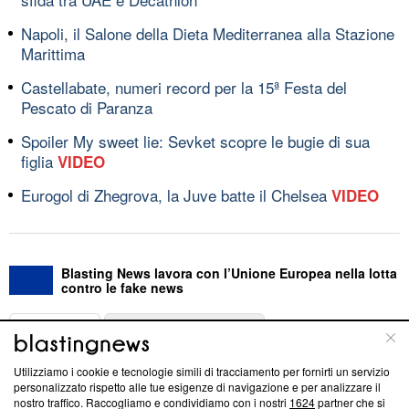
Napoli, il Salone della Dieta Mediterranea alla Stazione
Marittima
Castellabate, numeri record per la 15ª Festa del
Pescato di Paranza
Spoiler My sweet lie: Sevket scopre le bugie di sua
figlia
VIDEO
Eurogol di Zhegrova, la Juve batte il Chelsea
VIDEO
Blasting News lavora con l’Unione Europea nella lotta
contro le fake news
ABOUT
LINEA EDITORIALE
Utilizziamo i cookie e tecnologie simili di tracciamento per fornirti un servizio
Questa sezione offre informazioni trasparenti su Blasting
personalizzato rispetto alle tue esigenze di navigazione e per analizzare il
nostro traffico. Raccogliamo e condividiamo con i nostri
1624
partner che si
News, sui nostri processi editoriali e su come ci impegniamo a