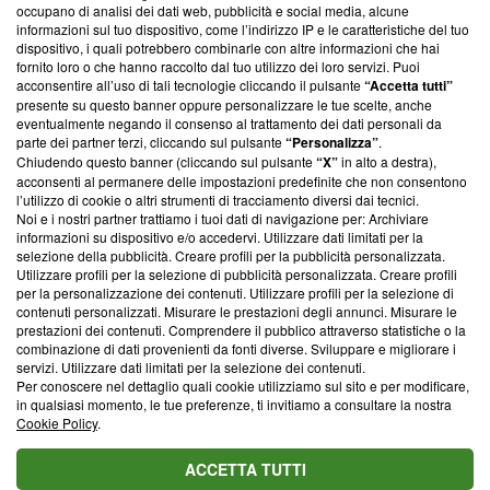
occupano di analisi dei dati web, pubblicità e social media, alcune
creare news di qualità. Inoltre, afferma la nostra aderenza a
informazioni sul tuo dispositivo, come l’indirizzo IP e le caratteristiche del tuo
‘Trust Project - News with Integrity’
Blasting News non è
dispositivo, i quali potrebbero combinarle con altre informazioni che hai
ancora membro del programma, ma ha richiesto di farne
fornito loro o che hanno raccolto dal tuo utilizzo dei loro servizi. Puoi
parte; Trust Project non ha ancora effettuato una verifica di
acconsentire all’uso di tali tecnologie cliccando il pulsante
“Accetta tutti”
conformità agli standard.
presente su questo banner oppure personalizzare le tue scelte, anche
eventualmente negando il consenso al trattamento dei dati personali da
parte dei partner terzi, cliccando sul pulsante
“Personalizza”
.
Su di noi
Chiudendo questo banner (cliccando sul pulsante
“X”
in alto a destra),
acconsenti al permanere delle impostazioni predefinite che non consentono
Team editoriale
l’utilizzo di cookie o altri strumenti di tracciamento diversi dai tecnici.
Noi e i nostri partner trattiamo i tuoi dati di navigazione per: Archiviare
Corporate
informazioni su dispositivo e/o accedervi. Utilizzare dati limitati per la
selezione della pubblicità. Creare profili per la pubblicità personalizzata.
Redazione
Utilizzare profili per la selezione di pubblicità personalizzata. Creare profili
per la personalizzazione dei contenuti. Utilizzare profili per la selezione di
Informativa Privacy
contenuti personalizzati. Misurare le prestazioni degli annunci. Misurare le
prestazioni dei contenuti. Comprendere il pubblico attraverso statistiche o la
Cookie Policy
combinazione di dati provenienti da fonti diverse. Sviluppare e migliorare i
servizi. Utilizzare dati limitati per la selezione dei contenuti.
Blasting SA, IDI CHE-247.845.224, Via Carlo Frasca, 3 - 6900
Per conoscere nel dettaglio quali cookie utilizziamo sul sito e per modificare,
Lugano (Svizzera) Tel:
+39 0690258937
in qualsiasi momento, le tue preferenze, ti invitiamo a consultare la nostra
Cookie Policy
.
© 2026 Blasting News
ACCETTA TUTTI