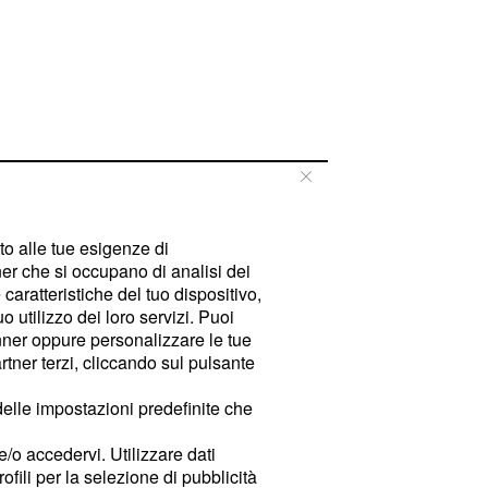
tto alle tue esigenze di
er che si occupano di analisi dei
caratteristiche del tuo dispositivo,
 utilizzo dei loro servizi. Puoi
ner oppure personalizzare le tue
tner terzi, cliccando sul pulsante
delle impostazioni predefinite che
e/o accedervi. Utilizzare dati
rofili per la selezione di pubblicità