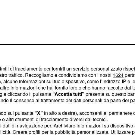
bre, ma nel frattempo è
ella Universal Pictures. Di
imili di tracciamento per fornirti un servizio personalizzato rispe
li altri attori che fanno
stro traffico. Raccogliamo e condividiamo con i nostri
1624
partn
 alcune informazioni sul tuo dispositivo, come l’indirizzo IP e le 
cola, la cui
ltre informazioni che hai fornito loro o che hanno raccolto dal tuo
ssida Wilson.
ogie cliccando il pulsante
“Accetta tutti”
presente su questo ban
o il consenso al trattamento dei dati personali da parte dei par
storia e uscita
ndo sul pulsante
“X”
in alto a destra), acconsenti al permanere 
o altri strumenti di tracciamento diversi dai tecnici.
uoi dati di navigazione per: Archiviare informazioni su dispositivo 
al contrario di
licità. Creare profili per la pubblicità personalizzata. Utilizzare p