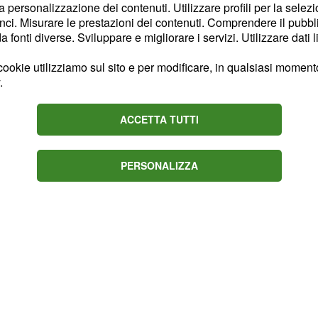
la personalizzazione dei contenuti. Utilizzare profili per la selez
ra, bensì nei dintorni di
ci. Misurare le prestazioni dei contenuti. Comprendere il pubblic
viamo Haley Bennett,
fonti diverse. Sviluppare e migliorare i servizi. Utilizzare dati l
ustin Theroux.
ookie utilizziamo sul sito e per modificare, in qualsiasi momento,
 è
, una
Rachel Watson
.
roblemi di alcolismo. La
ne del suo matrimonio
ACCETTA TUTTI
sato
, l’amante dalla
Anna
PERSONALIZZA