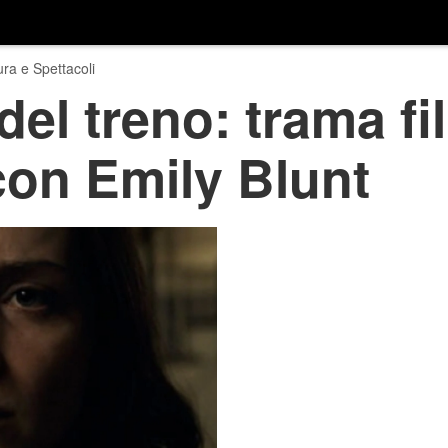
ura e Spettacoli
el treno: trama fil
 con Emily Blunt