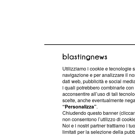
Il debutto è atteso nel mese di otto
stato pubblicato il trailer da parte d
Utilizziamo i cookie e tecnologie s
seguito andremo a scoprire chi sono g
navigazione e per analizzare il no
dati web, pubblicità e social media,
parte del
e la
della pelli
cast
trama
i quali potrebbero combinarle con a
sceneggiatura è curata da Erin Cre
acconsentire all’uso di tali tecnol
scelte, anche eventualmente negand
“Personalizza”
.
The girl on the train: 
Chiudendo questo banner (clicca
al cinema
non consentono l’utilizzo di cookie 
Noi e i nostri partner trattiamo i t
Il film, tratto dall’omonimo romanzo, 
limitati per la selezione della pubb