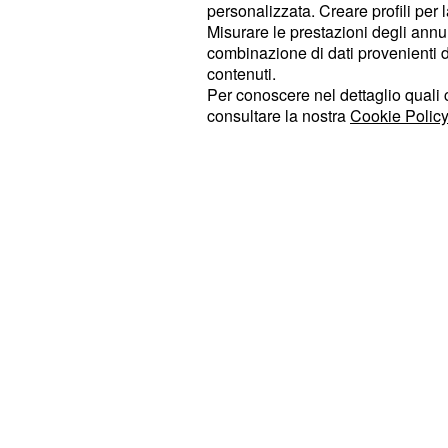
personalizzata. Creare profili per 
quest’ultimo non è ambientato a Lond
Misurare le prestazioni degli annun
New York. Oltre ad Emily Blunt tro
combinazione di dati provenienti da 
Luke Evans, Rebecca Ferguson e J
contenuti.
Per conoscere nel dettaglio quali c
Personaggio principale nella storia
consultare la nostra
Cookie Policy
giovane donna senza lavoro e con p
trentaduenne non ha accettato la fi
con Tom
che nel frattempo ha spo
,
quale ha avuto una bambina.