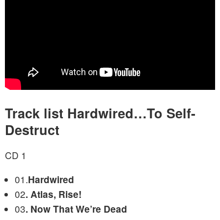
Track list
Hardwired…To Self-
Destruct
CD 1
01.
Hardwired
02
.
Atlas, Rise!
03
.
Now That We’re Dead