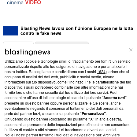
cinema
VIDEO
Blasting News lavora con l’Unione Europea nella lotta
contro le fake news
ABOUT
LINEA EDITORIALE
Utilizziamo i cookie e tecnologie simili di tracciamento per fornirti un servizio
Questa sezione offre informazioni trasparenti su Blasting
personalizzato rispetto alle tue esigenze di navigazione e per analizzare il
nostro traffico. Raccogliamo e condividiamo con i nostri
1624
partner che si
News, sui nostri processi editoriali e su come ci impegniamo a
occupano di analisi dei dati web, pubblicità e social media, alcune
creare news di qualità. Inoltre, afferma la nostra aderenza a
informazioni sul tuo dispositivo, come l’indirizzo IP e le caratteristiche del tuo
‘Trust Project - News with Integrity’
Blasting News non è
dispositivo, i quali potrebbero combinarle con altre informazioni che hai
ancora membro del programma, ma ha richiesto di farne
fornito loro o che hanno raccolto dal tuo utilizzo dei loro servizi. Puoi
parte; Trust Project non ha ancora effettuato una verifica di
acconsentire all’uso di tali tecnologie cliccando il pulsante
“Accetta tutti”
conformità agli standard.
presente su questo banner oppure personalizzare le tue scelte, anche
eventualmente negando il consenso al trattamento dei dati personali da
parte dei partner terzi, cliccando sul pulsante
“Personalizza”
.
Su di noi
Chiudendo questo banner (cliccando sul pulsante
“X”
in alto a destra),
acconsenti al permanere delle impostazioni predefinite che non consentono
Team editoriale
l’utilizzo di cookie o altri strumenti di tracciamento diversi dai tecnici.
Noi e i nostri partner trattiamo i tuoi dati di navigazione per: Archiviare
Corporate