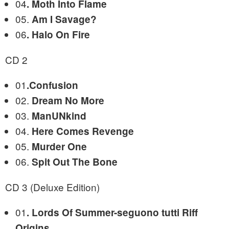
04
.
Moth Into Flame
05.
Am I Savage?
06
.
Halo On Fire
CD 2
01
.Confusion
02.
Dream No More
03.
ManUNkind
04.
Here Comes Revenge
05.
Murder One
06.
Spit Out The Bone
CD 3 (Deluxe Edition)
01
.
Lords Of Summer-seguono tutti Riff
Origins