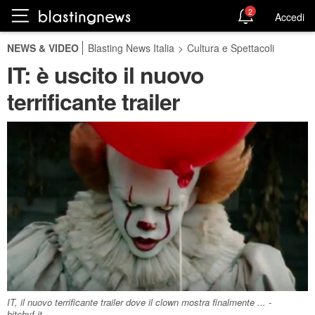
2
Accedi
NEWS & VIDEO
Blasting News Italia
>
Cultura e Spettacoli
IT: è uscito il nuovo
terrificante trailer
IT, il nuovo terrificante trailer dove il clown mostra finalmente ... -
bitchyf.it