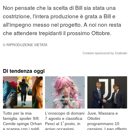
Non pensate che la scelta di Bill sia stata una
costrizione, l'intera produzione è grata a Bill e
all'impegno messo nel progetto. A noi non resta
che attendere trepidanti il prossimo Ottobre.
© RIPRODUZIONE VIETATA
Content sponsored by Outbrain
Di tendenza oggi
Tutto per la mia
L'oroscopo di domani
Juve, Massara e
famiglia, spoiler 9/8:
7 agosto e classifica:
Ottolini
Cemile spinge Orhan
Pesci al 1ﾟposto, in
programmano 10
e scappa con i soldi
arrivo occasioni
cessioni, Leao offerto