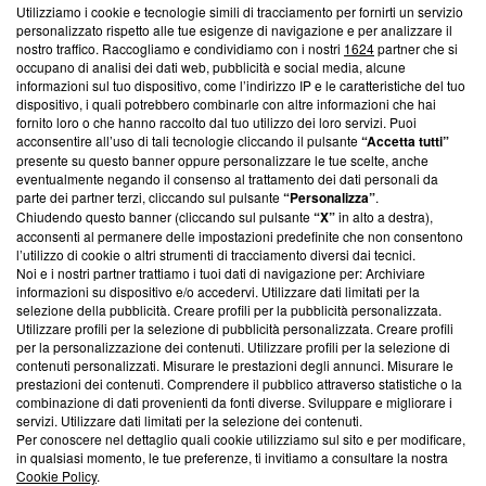
Utilizziamo i cookie e tecnologie simili di tracciamento per fornirti un servizio
Questa sezione offre informazioni trasparenti su Blasting
personalizzato rispetto alle tue esigenze di navigazione e per analizzare il
nostro traffico. Raccogliamo e condividiamo con i nostri
1624
partner che si
News, sui nostri processi editoriali e su come ci impegniamo a
occupano di analisi dei dati web, pubblicità e social media, alcune
creare news di qualità. Inoltre, afferma la nostra aderenza a
informazioni sul tuo dispositivo, come l’indirizzo IP e le caratteristiche del tuo
‘Trust Project - News with Integrity’
Blasting News non è
dispositivo, i quali potrebbero combinarle con altre informazioni che hai
ancora membro del programma, ma ha richiesto di farne
fornito loro o che hanno raccolto dal tuo utilizzo dei loro servizi. Puoi
parte; Trust Project non ha ancora effettuato una verifica di
acconsentire all’uso di tali tecnologie cliccando il pulsante
“Accetta tutti”
conformità agli standard.
presente su questo banner oppure personalizzare le tue scelte, anche
eventualmente negando il consenso al trattamento dei dati personali da
parte dei partner terzi, cliccando sul pulsante
“Personalizza”
.
Su di noi
Chiudendo questo banner (cliccando sul pulsante
“X”
in alto a destra),
acconsenti al permanere delle impostazioni predefinite che non consentono
Team editoriale
l’utilizzo di cookie o altri strumenti di tracciamento diversi dai tecnici.
Noi e i nostri partner trattiamo i tuoi dati di navigazione per: Archiviare
Corporate
informazioni su dispositivo e/o accedervi. Utilizzare dati limitati per la
selezione della pubblicità. Creare profili per la pubblicità personalizzata.
Redazione
Utilizzare profili per la selezione di pubblicità personalizzata. Creare profili
per la personalizzazione dei contenuti. Utilizzare profili per la selezione di
Informativa Privacy
contenuti personalizzati. Misurare le prestazioni degli annunci. Misurare le
prestazioni dei contenuti. Comprendere il pubblico attraverso statistiche o la
Cookie Policy
combinazione di dati provenienti da fonti diverse. Sviluppare e migliorare i
servizi. Utilizzare dati limitati per la selezione dei contenuti.
Blasting SA, IDI CHE-247.845.224, Via Carlo Frasca, 3 - 6900
Per conoscere nel dettaglio quali cookie utilizziamo sul sito e per modificare,
Lugano (Svizzera) Tel:
+39 0690258937
in qualsiasi momento, le tue preferenze, ti invitiamo a consultare la nostra
Cookie Policy
.