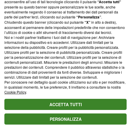
acconsentire all’uso di tali tecnologie cliccando il pulsante
“Accetta tutti”
Valuta il titolo di questo articolo
presente su questo banner oppure personalizzare le tue scelte, anche
eventualmente negando il consenso al trattamento dei dati personali da
parte dei partner terzi, cliccando sul pulsante
“Personalizza”
.
Chiudendo questo banner (cliccando sul pulsante
“X”
in alto a destra),
acconsenti al permanere delle impostazioni predefinite che non consentono
Blasting News consiglia
l’utilizzo di cookie o altri strumenti di tracciamento diversi dai tecnici.
Noi e i nostri partner trattiamo i tuoi dati di navigazione per: Archiviare
L'oroscopo di domani 5 agosto, classifica e previsioni:
informazioni su dispositivo e/o accedervi. Utilizzare dati limitati per la
selezione della pubblicità. Creare profili per la pubblicità personalizzata.
1ﾟGemelli, giornata 'no problem'
Utilizzare profili per la selezione di pubblicità personalizzata. Creare profili
per la personalizzazione dei contenuti. Utilizzare profili per la selezione di
Calciomercato: Juve mette gli occhi su Frattesi, Roma
contenuti personalizzati. Misurare le prestazioni degli annunci. Misurare le
su Molina, Fofana e Fresneda
prestazioni dei contenuti. Comprendere il pubblico attraverso statistiche o la
combinazione di dati provenienti da fonti diverse. Sviluppare e migliorare i
Far away, finale 1ª stagione: Albora corre da Alya, la
servizi. Utilizzare dati limitati per la selezione dei contenuti.
Per conoscere nel dettaglio quali cookie utilizziamo sul sito e per modificare,
bacia e si dichiara: 'Ti amo'
in qualsiasi momento, le tue preferenze, ti invitiamo a consultare la nostra
Cookie Policy
.
Oroscopo dei colpi di scena 11-20 agosto 2026: Toro,
sorpresa d'amore fuori dagli schemi
ACCETTA TUTTI
Maratona Telethon, il cuore di un papà diviso tra vita e
morte
PERSONALIZZA
Fantaghirò torna in televisione: la serie completa su