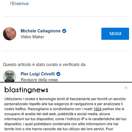
l'Erasmus
Michele Caltagirone
SEGUI
Video Maker
Questo articolo è stato curato e verificato da
Pier Luigi Crivelli
Revisore della news
Segui
Pier Luigi
su Facebook
Utilizziamo i cookie e tecnologie simili di tracciamento per fornirti un servizio
Segui
Pier Luigi
su Linkedin
personalizzato rispetto alle tue esigenze di navigazione e per analizzare il
nostro traffico. Raccogliamo e condividiamo con i nostri
1624
partner che si
occupano di analisi dei dati web, pubblicità e social media, alcune
informazioni sul tuo dispositivo, come l’indirizzo IP e le caratteristiche del tuo
dispositivo, i quali potrebbero combinarle con altre informazioni che hai
Suggerisci una correzione
fornito loro o che hanno raccolto dal tuo utilizzo dei loro servizi. Puoi