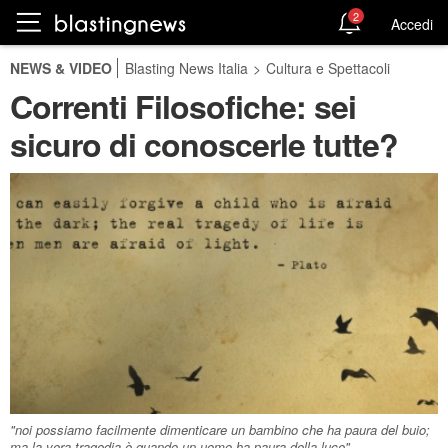
2
Accedi
NEWS & VIDEO
Blasting News Italia
>
Cultura e Spettacoli
Correnti Filosofiche: sei
sicuro di conoscerle tutte?
"noi possiamo facilmente dimenticare un bambino che ha paura del buio;
ma la vera tragedia è quando un uomo ha paura della luce"