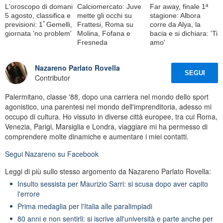
L'oroscopo di domani
Calciomercato: Juve
Far away, finale 1ª
5 agosto, classifica e
mette gli occhi su
stagione: Albora
previsioni: 1ﾟGemelli,
Frattesi, Roma su
corre da Alya, la
giornata 'no problem'
Molina, Fofana e
bacia e si dichiara: 'Ti
Fresneda
amo'
Nazareno Parlato Rovella
SEGUI
Contributor
Palermitano, classe '88, dopo una carriera nel mondo dello sport
agonistico, una parentesi nel mondo dell'imprenditoria, adesso mi
occupo di cultura. Ho vissuto in diverse città europee, tra cui Roma,
Venezia, Parigi, Marsiglia e Londra, viaggiare mi ha permesso di
comprendere molte dinamiche e aumentare i miei contatti.
Segui
Nazareno
su Facebook
Leggi di più sullo stesso argomento da Nazareno Parlato Rovella:
Insulto sessista per Maurizio Sarri: si scusa dopo aver capito
l'errore
Prima medaglia per l'Italia alle paralimpiadi
80 anni e non sentirli: si iscrive all'università e parte anche per