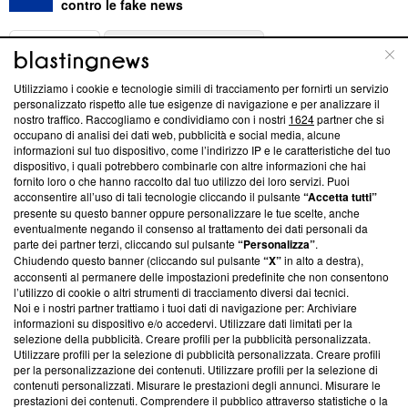
contro le fake news
ABOUT
LINEA EDITORIALE
Utilizziamo i cookie e tecnologie simili di tracciamento per fornirti un servizio
Questa sezione offre informazioni trasparenti su Blasting
personalizzato rispetto alle tue esigenze di navigazione e per analizzare il
nostro traffico. Raccogliamo e condividiamo con i nostri
1624
partner che si
News, sui nostri processi editoriali e su come ci impegniamo a
occupano di analisi dei dati web, pubblicità e social media, alcune
creare news di qualità. Inoltre, afferma la nostra aderenza a
informazioni sul tuo dispositivo, come l’indirizzo IP e le caratteristiche del tuo
‘Trust Project - News with Integrity’
Blasting News non è
dispositivo, i quali potrebbero combinarle con altre informazioni che hai
ancora membro del programma, ma ha richiesto di farne
fornito loro o che hanno raccolto dal tuo utilizzo dei loro servizi. Puoi
parte; Trust Project non ha ancora effettuato una verifica di
acconsentire all’uso di tali tecnologie cliccando il pulsante
“Accetta tutti”
conformità agli standard.
presente su questo banner oppure personalizzare le tue scelte, anche
eventualmente negando il consenso al trattamento dei dati personali da
parte dei partner terzi, cliccando sul pulsante
“Personalizza”
.
Su di noi
Chiudendo questo banner (cliccando sul pulsante
“X”
in alto a destra),
acconsenti al permanere delle impostazioni predefinite che non consentono
Team editoriale
l’utilizzo di cookie o altri strumenti di tracciamento diversi dai tecnici.
Noi e i nostri partner trattiamo i tuoi dati di navigazione per: Archiviare
Corporate
informazioni su dispositivo e/o accedervi. Utilizzare dati limitati per la
selezione della pubblicità. Creare profili per la pubblicità personalizzata.
Redazione
Utilizzare profili per la selezione di pubblicità personalizzata. Creare profili
per la personalizzazione dei contenuti. Utilizzare profili per la selezione di
Informativa Privacy
contenuti personalizzati. Misurare le prestazioni degli annunci. Misurare le
prestazioni dei contenuti. Comprendere il pubblico attraverso statistiche o la