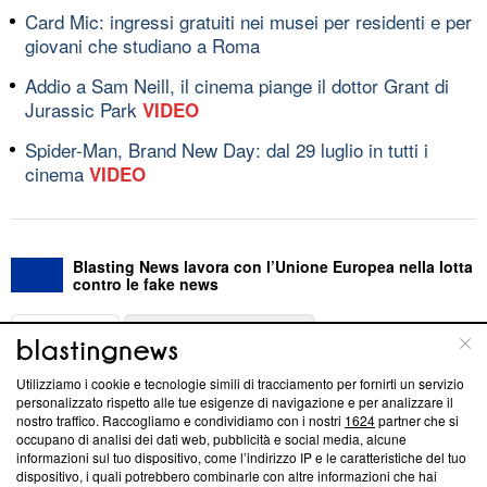
Card Mic: ingressi gratuiti nei musei per residenti e per
giovani che studiano a Roma
Addio a Sam Neill, il cinema piange il dottor Grant di
Jurassic Park
VIDEO
Spider-Man, Brand New Day: dal 29 luglio in tutti i
cinema
VIDEO
Blasting News lavora con l’Unione Europea nella lotta
contro le fake news
ABOUT
LINEA EDITORIALE
Utilizziamo i cookie e tecnologie simili di tracciamento per fornirti un servizio
Questa sezione offre informazioni trasparenti su Blasting
personalizzato rispetto alle tue esigenze di navigazione e per analizzare il
nostro traffico. Raccogliamo e condividiamo con i nostri
1624
partner che si
News, sui nostri processi editoriali e su come ci impegniamo a
occupano di analisi dei dati web, pubblicità e social media, alcune
creare news di qualità. Inoltre, afferma la nostra aderenza a
informazioni sul tuo dispositivo, come l’indirizzo IP e le caratteristiche del tuo
‘Trust Project - News with Integrity’
Blasting News non è
dispositivo, i quali potrebbero combinarle con altre informazioni che hai