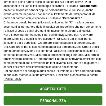
ancora membro del programma, ma ha richiesto di farne
fornito loro o che hanno raccolto dal tuo utilizzo dei loro servizi. Puoi
parte; Trust Project non ha ancora effettuato una verifica di
acconsentire all’uso di tali tecnologie cliccando il pulsante
“Accetta tutti”
conformità agli standard.
presente su questo banner oppure personalizzare le tue scelte, anche
eventualmente negando il consenso al trattamento dei dati personali da
parte dei partner terzi, cliccando sul pulsante
“Personalizza”
.
Su di noi
Chiudendo questo banner (cliccando sul pulsante
“X”
in alto a destra),
acconsenti al permanere delle impostazioni predefinite che non consentono
Team editoriale
l’utilizzo di cookie o altri strumenti di tracciamento diversi dai tecnici.
Noi e i nostri partner trattiamo i tuoi dati di navigazione per: Archiviare
Corporate
informazioni su dispositivo e/o accedervi. Utilizzare dati limitati per la
selezione della pubblicità. Creare profili per la pubblicità personalizzata.
Redazione
Utilizzare profili per la selezione di pubblicità personalizzata. Creare profili
per la personalizzazione dei contenuti. Utilizzare profili per la selezione di
Informativa Privacy
contenuti personalizzati. Misurare le prestazioni degli annunci. Misurare le
prestazioni dei contenuti. Comprendere il pubblico attraverso statistiche o la
Cookie Policy
combinazione di dati provenienti da fonti diverse. Sviluppare e migliorare i
servizi. Utilizzare dati limitati per la selezione dei contenuti.
Blasting SA, IDI CHE-247.845.224, Via Carlo Frasca, 3 - 6900
Per conoscere nel dettaglio quali cookie utilizziamo sul sito e per modificare,
Lugano (Svizzera) Tel:
+39 0690258937
in qualsiasi momento, le tue preferenze, ti invitiamo a consultare la nostra
Cookie Policy
.
© 2026 Blasting News
ACCETTA TUTTI
PERSONALIZZA