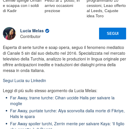
Cemile spinge Orhan
Pesci al 1ﾟposto, in
programmano 10
e scappa con i soldi
arrivo occasioni
cessioni, Leao offerto
di Kadir
preziose
al Leeds, Cajuste
idea Toro
Lucia Melas
SEGUI
Contributor
Esperta di serie turche e soap opera, seguo il fenomeno mediatico
di Canale 5 sin dal suo debutto nel 2016. Specializzata nel mercato
televisivo della Turchia, analizzo le produzioni in lingua originale per
offrire anticipazioni inedite e traduzioni dei dialoghi prima della
messa in onda italiana.
Segui
Lucia
su Linkedin
Leggi di più sullo stesso argomento da Lucia Melas:
Far Away, trame turche: Cihan uccide Halis per salvare la
moglie
Far Away, puntate turche: Alya sconvolta dalla morte di Fikriye,
Halis le spara
Far Away spoiler turchi, Zerrin mente per salvare Kaya: 'Il figlio