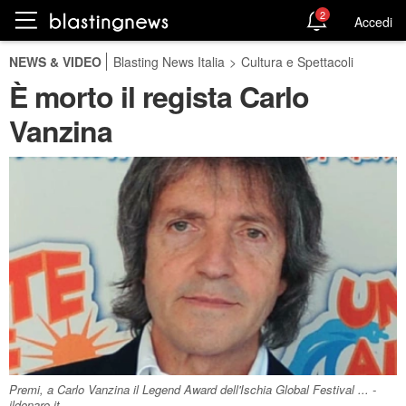
2
Accedi
NEWS & VIDEO
Blasting News Italia
>
Cultura e Spettacoli
È morto il regista Carlo
Vanzina
Premi, a Carlo Vanzina il Legend Award dell'Ischia Global Festival ... -
ildenaro.it