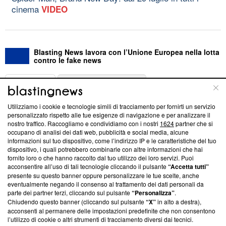
cinema
VIDEO
Blasting News lavora con l’Unione Europea nella lotta
contro le fake news
ABOUT
LINEA EDITORIALE
Utilizziamo i cookie e tecnologie simili di tracciamento per fornirti un servizio
Questa sezione offre informazioni trasparenti su Blasting
personalizzato rispetto alle tue esigenze di navigazione e per analizzare il
nostro traffico. Raccogliamo e condividiamo con i nostri
1624
partner che si
News, sui nostri processi editoriali e su come ci impegniamo a
occupano di analisi dei dati web, pubblicità e social media, alcune
creare news di qualità. Inoltre, afferma la nostra aderenza a
informazioni sul tuo dispositivo, come l’indirizzo IP e le caratteristiche del tuo
‘Trust Project - News with Integrity’
Blasting News non è
dispositivo, i quali potrebbero combinarle con altre informazioni che hai
ancora membro del programma, ma ha richiesto di farne
fornito loro o che hanno raccolto dal tuo utilizzo dei loro servizi. Puoi
parte; Trust Project non ha ancora effettuato una verifica di
acconsentire all’uso di tali tecnologie cliccando il pulsante
“Accetta tutti”
conformità agli standard.
presente su questo banner oppure personalizzare le tue scelte, anche
eventualmente negando il consenso al trattamento dei dati personali da
parte dei partner terzi, cliccando sul pulsante
“Personalizza”
.
Su di noi
Chiudendo questo banner (cliccando sul pulsante
“X”
in alto a destra),
acconsenti al permanere delle impostazioni predefinite che non consentono
Team editoriale
l’utilizzo di cookie o altri strumenti di tracciamento diversi dai tecnici.