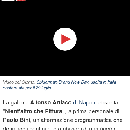
Video del Giorno:
Spiderman-Brand New Day. uscita in Italia
confermata per il 29 luglio
La galleria
di Napoli
presenta
Alfonso Artiaco
"
", la prima personale di
Nient'altro che Pittura
, un'affermazione programmatica che
Paolo Bini
definisce i confini e le ambizioni di una ricerca