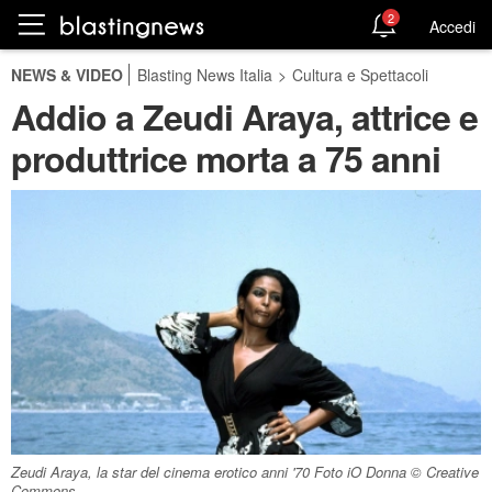
2
Accedi
NEWS & VIDEO
Blasting News Italia
>
Cultura e Spettacoli
Addio a Zeudi Araya, attrice e
produttrice morta a 75 anni
Zeudi Araya, la star del cinema erotico anni '70 Foto iO Donna © Creative
Commons