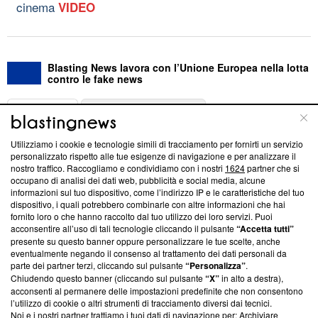
cinema
VIDEO
Blasting News lavora con l’Unione Europea nella lotta
contro le fake news
ABOUT
LINEA EDITORIALE
Utilizziamo i cookie e tecnologie simili di tracciamento per fornirti un servizio
Questa sezione offre informazioni trasparenti su Blasting
personalizzato rispetto alle tue esigenze di navigazione e per analizzare il
nostro traffico. Raccogliamo e condividiamo con i nostri
1624
partner che si
News, sui nostri processi editoriali e su come ci impegniamo a
occupano di analisi dei dati web, pubblicità e social media, alcune
creare news di qualità. Inoltre, afferma la nostra aderenza a
informazioni sul tuo dispositivo, come l’indirizzo IP e le caratteristiche del tuo
‘Trust Project - News with Integrity’
Blasting News non è
dispositivo, i quali potrebbero combinarle con altre informazioni che hai
ancora membro del programma, ma ha richiesto di farne
fornito loro o che hanno raccolto dal tuo utilizzo dei loro servizi. Puoi
parte; Trust Project non ha ancora effettuato una verifica di
acconsentire all’uso di tali tecnologie cliccando il pulsante
“Accetta tutti”
conformità agli standard.
presente su questo banner oppure personalizzare le tue scelte, anche
eventualmente negando il consenso al trattamento dei dati personali da
parte dei partner terzi, cliccando sul pulsante
“Personalizza”
.
Su di noi
Chiudendo questo banner (cliccando sul pulsante
“X”
in alto a destra),
acconsenti al permanere delle impostazioni predefinite che non consentono
Team editoriale
l’utilizzo di cookie o altri strumenti di tracciamento diversi dai tecnici.
Noi e i nostri partner trattiamo i tuoi dati di navigazione per: Archiviare