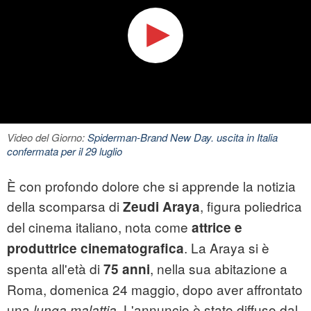
Video del Giorno:
Spiderman-Brand New Day. uscita in Italia
confermata per il 29 luglio
È con profondo dolore che si apprende la notizia
della scomparsa di
, figura poliedrica
Zeudi Araya
del cinema italiano, nota come
attrice e
. La Araya si è
produttrice cinematografica
spenta all'età di
, nella sua abitazione a
75 anni
Roma, domenica 24 maggio, dopo aver affrontato
una
. L'annuncio è stato diffuso dal
lunga malattia