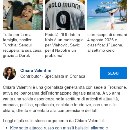
Tutto per la mia
Pedullà: 'Il 9 dato a
L'oroscopo di domani
famiglia, spoiler
Kolo è un messaggio
4 agosto 2026 e
Turchia: Sengul
per Vlahovic, Savic
classifica: 1ﾟLeone,
recupera la sua casa
per il Napoli è un
al settimo cielo
grazie a Doruk
problema'
Chiara Valentini
SEGUI
Contributor · Specialista in Cronaca
Chiara Valentini è una giornalista generalista con sede a Frosinone,
attiva nel panorama dell’informazione digitale italiana. A 35 anni
vanta una solida esperienza nella scrittura di articoli di attualità,
cronaca, politica, spettacolo, società e tendenze, con uno stile
chiaro, diretto e orientato alla comprensione dei fatti.
Leggi di più sullo stesso argomento da Chiara Valentini:
Kiev sotto attacco russo con missili balistici: allarme e