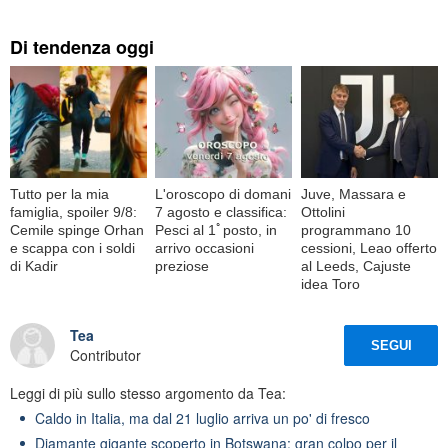
Di tendenza oggi
Tutto per la mia
L'oroscopo di domani
Juve, Massara e
famiglia, spoiler 9/8:
7 agosto e classifica:
Ottolini
Cemile spinge Orhan
Pesci al 1ﾟposto, in
programmano 10
e scappa con i soldi
arrivo occasioni
cessioni, Leao offerto
di Kadir
preziose
al Leeds, Cajuste
idea Toro
Tea
SEGUI
Contributor
Leggi di più sullo stesso argomento da Tea:
Caldo in Italia, ma dal 21 luglio arriva un po' di fresco
Diamante gigante scoperto in Botswana: gran colpo per il