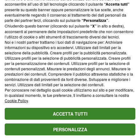
parte; Trust Project non ha ancora effettuato una verifica di
acconsentire all’uso di tali tecnologie cliccando il pulsante
“Accetta tutti”
conformità agli standard.
presente su questo banner oppure personalizzare le tue scelte, anche
eventualmente negando il consenso al trattamento dei dati personali da
parte dei partner terzi, cliccando sul pulsante
“Personalizza”
.
Su di noi
Chiudendo questo banner (cliccando sul pulsante
“X”
in alto a destra),
acconsenti al permanere delle impostazioni predefinite che non consentono
Team editoriale
l’utilizzo di cookie o altri strumenti di tracciamento diversi dai tecnici.
Noi e i nostri partner trattiamo i tuoi dati di navigazione per: Archiviare
Corporate
informazioni su dispositivo e/o accedervi. Utilizzare dati limitati per la
selezione della pubblicità. Creare profili per la pubblicità personalizzata.
Redazione
Utilizzare profili per la selezione di pubblicità personalizzata. Creare profili
per la personalizzazione dei contenuti. Utilizzare profili per la selezione di
Informativa Privacy
contenuti personalizzati. Misurare le prestazioni degli annunci. Misurare le
prestazioni dei contenuti. Comprendere il pubblico attraverso statistiche o la
Cookie Policy
combinazione di dati provenienti da fonti diverse. Sviluppare e migliorare i
servizi. Utilizzare dati limitati per la selezione dei contenuti.
Blasting SA, IDI CHE-247.845.224, Via Carlo Frasca, 3 - 6900
Per conoscere nel dettaglio quali cookie utilizziamo sul sito e per modificare,
Lugano (Svizzera) Tel:
+39 0690258937
in qualsiasi momento, le tue preferenze, ti invitiamo a consultare la nostra
Cookie Policy
.
© 2026 Blasting News
ACCETTA TUTTI
PERSONALIZZA