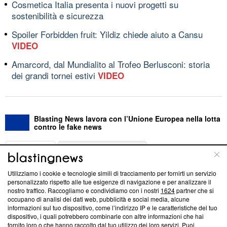
Cosmetica Italia presenta i nuovi progetti su
sostenibilità e sicurezza
Spoiler Forbidden fruit: Yildiz chiede aiuto a Cansu
VIDEO
Amarcord, dal Mundialito al Trofeo Berlusconi: storia
dei grandi tornei estivi
VIDEO
Blasting News lavora con l’Unione Europea nella lotta
contro le fake news
ABOUT
LINEA EDITORIALE
Utilizziamo i cookie e tecnologie simili di tracciamento per fornirti un servizio
Questa sezione offre informazioni trasparenti su Blasting
personalizzato rispetto alle tue esigenze di navigazione e per analizzare il
nostro traffico. Raccogliamo e condividiamo con i nostri
1624
partner che si
News, sui nostri processi editoriali e su come ci impegniamo a
occupano di analisi dei dati web, pubblicità e social media, alcune
creare news di qualità. Inoltre, afferma la nostra aderenza a
informazioni sul tuo dispositivo, come l’indirizzo IP e le caratteristiche del tuo
‘Trust Project - News with Integrity’
Blasting News non è
dispositivo, i quali potrebbero combinarle con altre informazioni che hai
ancora membro del programma, ma ha richiesto di farne
fornito loro o che hanno raccolto dal tuo utilizzo dei loro servizi. Puoi