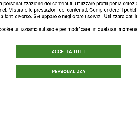
lli di chi deve entrare nel
la personalizzazione dei contenuti. Utilizzare profili per la selez
ci. Misurare le prestazioni dei contenuti. Comprendere il pubblic
e sindacali servono solo
fonti diverse. Sviluppare e migliorare i servizi. Utilizzare dati l
enti, oppure difendono i
a di lavoro si tutelano
ookie utilizziamo sul sito e per modificare, in qualsiasi momento,
.
anno lavorato in passato.
è vero ovunque nel
ACCETTA TUTTI
 nel giornalismo, dove i
ti che li tutelano,
do non li avrà mai".
PERSONALIZZA