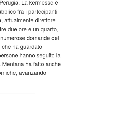
Perugia. La kermesse è
blico fra i partecipanti
, attualmente direttore
a
ltre due ore e un quarto,
o a numerose domande del
lo che ha guardato
 persone hanno seguito la
a Mentana ha fatto anche
onomiche, avanzando