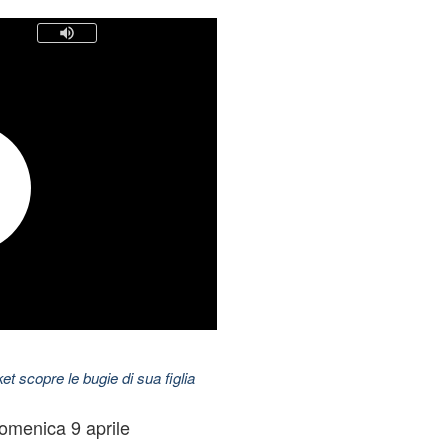
t scopre le bugie di sua figlia
domenica 9 aprile