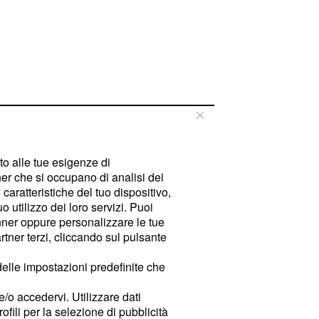
tto alle tue esigenze di
er che si occupano di analisi dei
caratteristiche del tuo dispositivo,
 utilizzo dei loro servizi. Puoi
ner oppure personalizzare le tue
tner terzi, cliccando sul pulsante
delle impostazioni predefinite che
e/o accedervi. Utilizzare dati
rofili per la selezione di pubblicità