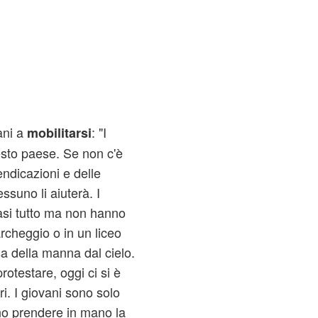
ani a
: "I
mobilitarsi
esto paese. Se non c'è
ndicazioni e delle
ssuno li aiuterà. I
asi tutto ma non hanno
archeggio o in un liceo
sa della manna dal cielo.
otestare, oggi ci si è
ri. I giovani sono solo
ono prendere in mano la