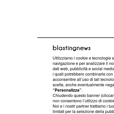
Vediamo gli stralci principali di quel
Utilizziamo i cookie e tecnologie s
navigazione e per analizzare il no
'Giovani si uniscano i
dati web, pubblicità e social media,
i quali potrebbero combinarle con a
mobilitino. Stage lavo
acconsentire all’uso di tali tecnol
fregatura'
scelte, anche eventualmente negand
“Personalizza”
.
Sul piano sociale Mentana ha riflet
Chiudendo questo banner (clicca
non consentono l’utilizzo di cookie 
preserva molto i diritti di chi oggi è
Noi e i nostri partner trattiamo i t
lavoro
e si dimentica invece di chi a
limitati per la selezione della pubb