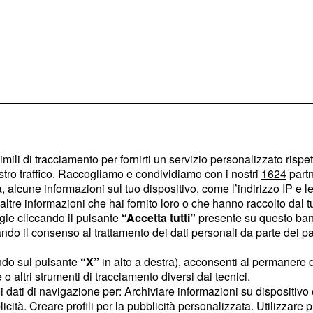
lo che ha detto.
imili di tracciamento per fornirti un servizio personalizzato rispe
stro traffico. Raccogliamo e condividiamo con i nostri
1624
partn
n una rete e si
 alcune informazioni sul tuo dispositivo, come l’indirizzo IP e le 
ltre informazioni che hai fornito loro o che hanno raccolto dal tuo
rativi? Un
ogie cliccando il pulsante
“Accetta tutti”
presente su questo ban
o il consenso al trattamento dei dati personali da parte dei par
tuto: "Questo paese
ndo sul pulsante
“X”
in alto a destra), acconsenti al permanere 
o altri strumenti di tracciamento diversi dai tecnici.
 già nel mercato del
uoi dati di navigazione per: Archiviare informazioni su dispositivo 
ncora deve entrarci. Tutti
licità. Creare profili per la pubblicità personalizzata. Utilizzare p