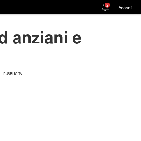
2
Accedi
d anziani e