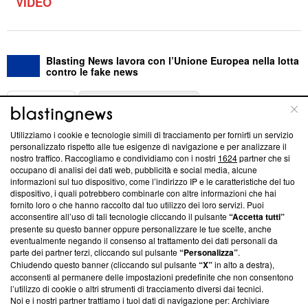
VIDEO
Blasting News lavora con l’Unione Europea nella lotta
contro le fake news
ABOUT
LINEA EDITORIALE
Utilizziamo i cookie e tecnologie simili di tracciamento per fornirti un servizio
Questa sezione offre informazioni trasparenti su Blasting
personalizzato rispetto alle tue esigenze di navigazione e per analizzare il
nostro traffico. Raccogliamo e condividiamo con i nostri
1624
partner che si
News, sui nostri processi editoriali e su come ci impegniamo a
occupano di analisi dei dati web, pubblicità e social media, alcune
creare news di qualità. Inoltre, afferma la nostra aderenza a
informazioni sul tuo dispositivo, come l’indirizzo IP e le caratteristiche del tuo
‘Trust Project - News with Integrity’
Blasting News non è
dispositivo, i quali potrebbero combinarle con altre informazioni che hai
ancora membro del programma, ma ha richiesto di farne
fornito loro o che hanno raccolto dal tuo utilizzo dei loro servizi. Puoi
parte; Trust Project non ha ancora effettuato una verifica di
acconsentire all’uso di tali tecnologie cliccando il pulsante
“Accetta tutti”
conformità agli standard.
presente su questo banner oppure personalizzare le tue scelte, anche
eventualmente negando il consenso al trattamento dei dati personali da
parte dei partner terzi, cliccando sul pulsante
“Personalizza”
.
Su di noi
Chiudendo questo banner (cliccando sul pulsante
“X”
in alto a destra),
acconsenti al permanere delle impostazioni predefinite che non consentono
Team editoriale
l’utilizzo di cookie o altri strumenti di tracciamento diversi dai tecnici.
Noi e i nostri partner trattiamo i tuoi dati di navigazione per: Archiviare
Corporate