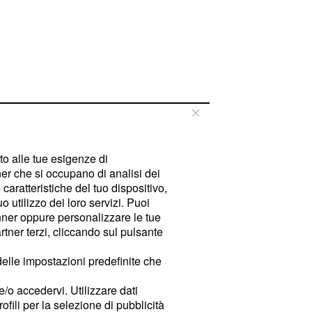
tto alle tue esigenze di
er che si occupano di analisi dei
caratteristiche del tuo dispositivo,
 utilizzo dei loro servizi. Puoi
ner oppure personalizzare le tue
tner terzi, cliccando sul pulsante
delle impostazioni predefinite che
e/o accedervi. Utilizzare dati
rofili per la selezione di pubblicità