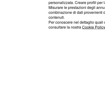
personalizzata. Creare profili per 
dovranno essere in possesso delle cr
Misurare le prestazioni degli annun
digitale dello Spid e dell'attestazio
combinazione di dati provenienti da 
piattaforma per poter fare richiesta 
contenuti.
Per conoscere nel dettaglio quali c
ancora attivata, dovrebbe esserlo a 
consultare la nostra
Cookie Policy
. Il
settembre 2020
contributo ec
sotto forma di voucher da utilizzar
e per pagare la bolletta della rete in