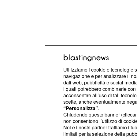
Il bonus connettività prevede contrib
importi compresi tra
200 euro e 50
Utilizziamo i cookie e tecnologie s
consentiranno alle famiglie economi
navigazione e per analizzare il no
dati web, pubblicità e social media,
acquistare un personal computer o 
i quali potrebbero combinarle con a
internet.
acconsentire all’uso di tali tecnol
scelte, anche eventualmente negand
“Personalizza”
.
Tempi e modi per rich
Chiudendo questo banner (clicca
Bonus Pc
non consentono l’utilizzo di cookie 
Noi e i nostri partner trattiamo i t
I cittadini interessati alla richiesta
limitati per la selezione della pubb