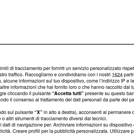
uti alle famiglie per
Contributi che
0 euro.
imili di tracciamento per fornirti un servizio personalizzato rispe
camente più deboli di
stro traffico. Raccogliamo e condividiamo con i nostri
1624
partn
 alcune informazioni sul tuo dispositivo, come l’indirizzo IP e le 
un tablet e abbonamenti
ltre informazioni che hai fornito loro o che hanno raccolto dal tuo
ogie cliccando il pulsante
“Accetta tutti”
presente su questo ban
o il consenso al trattamento dei dati personali da parte dei par
iedere il
ndo sul pulsante
“X”
in alto a destra), acconsenti al permanere 
o altri strumenti di tracciamento diversi dai tecnici.
uoi dati di navigazione per: Archiviare informazioni su dispositivo 
 del contributo economico
licità. Creare profili per la pubblicità personalizzata. Utilizzare p