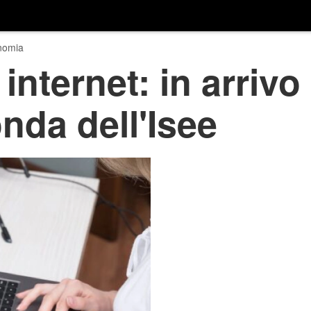
nomia
internet: in arrivo
nda dell'Isee