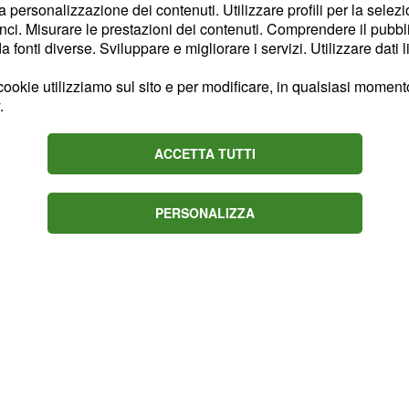
la personalizzazione dei contenuti. Utilizzare profili per la selez
edenziali dell'identità
ci. Misurare le prestazioni dei contenuti. Comprendere il pubblic
ne Isee. Al momento, la
fonti diverse. Sviluppare e migliorare i servizi. Utilizzare dati l
dell'incentivo non è
ookie utilizziamo sul sito e per modificare, in qualsiasi momento,
partire dal
20
.
sarà corrisposto
onomico
e per acquistare computer
ACCETTA TUTTI
ternet.
PERSONALIZZA