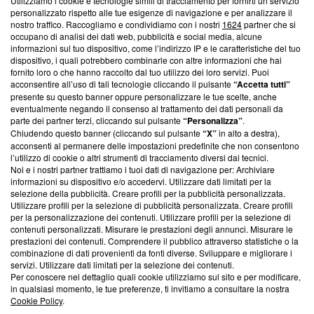
Utilizziamo i cookie e tecnologie simili di tracciamento per fornirti un servizio
personalizzato rispetto alle tue esigenze di navigazione e per analizzare il
Questa sezione offre informazioni trasparenti su Blasting
nostro traffico. Raccogliamo e condividiamo con i nostri
1624
partner che si
News, sui nostri processi editoriali e su come ci impegniamo a
occupano di analisi dei dati web, pubblicità e social media, alcune
creare news di qualità. Inoltre, afferma la nostra aderenza a
informazioni sul tuo dispositivo, come l’indirizzo IP e le caratteristiche del tuo
‘Trust Project - News with Integrity’
Blasting News non è
dispositivo, i quali potrebbero combinarle con altre informazioni che hai
fornito loro o che hanno raccolto dal tuo utilizzo dei loro servizi. Puoi
ancora membro del programma, ma ha richiesto di farne
acconsentire all’uso di tali tecnologie cliccando il pulsante
“Accetta tutti”
parte; Trust Project non ha ancora effettuato una verifica di
presente su questo banner oppure personalizzare le tue scelte, anche
conformità agli standard.
eventualmente negando il consenso al trattamento dei dati personali da
parte dei partner terzi, cliccando sul pulsante
“Personalizza”
.
Su di noi
Chiudendo questo banner (cliccando sul pulsante
“X”
in alto a destra),
acconsenti al permanere delle impostazioni predefinite che non consentono
Team editoriale
l’utilizzo di cookie o altri strumenti di tracciamento diversi dai tecnici.
Noi e i nostri partner trattiamo i tuoi dati di navigazione per: Archiviare
Corporate
informazioni su dispositivo e/o accedervi. Utilizzare dati limitati per la
selezione della pubblicità. Creare profili per la pubblicità personalizzata.
Redazione
Utilizzare profili per la selezione di pubblicità personalizzata. Creare profili
per la personalizzazione dei contenuti. Utilizzare profili per la selezione di
Informativa Privacy
contenuti personalizzati. Misurare le prestazioni degli annunci. Misurare le
prestazioni dei contenuti. Comprendere il pubblico attraverso statistiche o la
Cookie Policy
combinazione di dati provenienti da fonti diverse. Sviluppare e migliorare i
servizi. Utilizzare dati limitati per la selezione dei contenuti.
Per conoscere nel dettaglio quali cookie utilizziamo sul sito e per modificare,
Blasting SA, IDI CHE-247.845.224, Via Carlo Frasca, 3 - 6900
in qualsiasi momento, le tue preferenze, ti invitiamo a consultare la nostra
Lugano (Svizzera) Tel:
+39 0690258937
Cookie Policy
.